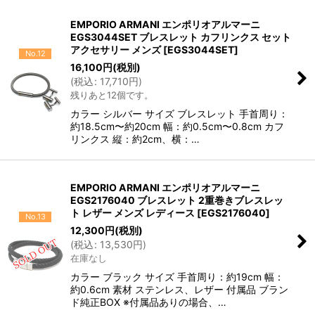
EMPORIO ARMANI エンポリオアルマーニ
EGS3044SET ブレスレット カフリンクス セット
アクセサリー メンズ
[
EGS3044SET
]
No.12
16,100
円
(税別)
(
税込
:
17,710
円
)
残りあと12個です。
カラー シルバー サイズ ブレスレット 手首周り：
約18.5cm〜約20cm 幅：約0.5cm〜0.8cm カフ
リンクス 縦：約2cm、横：…
EMPORIO ARMANI エンポリオアルマーニ
EGS2176040 ブレスレット 2重巻きブレスレッ
ト レザー メンズ レディース
[
EGS2176040
]
No.13
12,300
円
(税別)
(
税込
:
13,530
円
)
在庫なし
カラー ブラック サイズ 手首周り：約19cm 幅：
約0.6cm 素材 ステンレス、レザー 付属品 ブラン
ド純正BOX ※付属品ありの場合、…