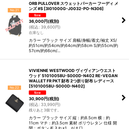
ORB PULLOVER スウェットパーカー フーディ メ
ンズ #S
[
3I01000G-J0032-PO-N306
]
No.21
36,000
円
(税別)
(
税込
:
39,600
円
)
在庫なし
カラー ブラック サイズ 肩幅/身幅/着丈/袖丈 XS/
約51cm/約54cm/約64cm/約58cm S/約55cm/約
57cm/約66cm/…
VIVIENNE WESTWOOD ヴィヴィアンウエスト
ウッド 51010058U-S000D-N402 RE-VEGAN
WALLET FR PKT 財布 2つ折り財布 レディース
[
51010058U-S000D-N402
]
No.22
30,900
円
(税別)
(
税込
:
33,990
円
)
残りあと3個です。
カラー ブラック サイズ 縦：約8.5cm 横：約
11cm マチ：約3.5cm 素材 ポリウレタン 仕様 開
閉：ボタン 札入れ×1、がま口…