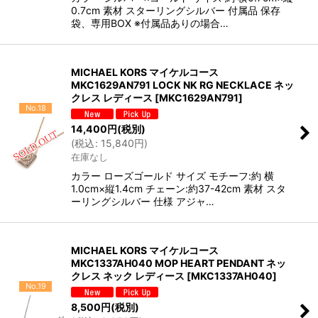
0.7cm 素材 スターリングシルバー 付属品 保存
袋、専用BOX ※付属品ありの場合…
MICHAEL KORS マイケルコース
MKC1629AN791 LOCK NK RG NECKLACE ネッ
クレス レディース
[
MKC1629AN791
]
No.18
14,400
円
(税別)
(
税込
:
15,840
円
)
在庫なし
カラー ローズゴールド サイズ モチーフ:約 横
1.0cm×縦1.4cm チェーン:約37-42cm 素材 スタ
ーリングシルバー 仕様 アジャ…
MICHAEL KORS マイケルコース
MKC1337AH040 MOP HEART PENDANT ネッ
クレス ネック レディース
[
MKC1337AH040
]
No.19
8,500
円
(税別)