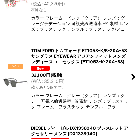
(
税込
:
40,370
円
)
在庫なし
カラー フレーム：ピンク（クリア） レンズ：グ
レーグラデーション 可視光線透過率 -% 素材 レン
ズ：プラスチック テンプル：プラスチック/メ…
TOM FORD トムフォード FT1053-K/S-20A-53
サングラス EYEWEAR アジアンフィット メンズ
レディース ユニセックス
[
FT1053-K-20A-53
]
No.7
32,100
円
(税別)
(
税込
:
35,310
円
)
残りあと3個です。
カラー フレーム：グレー（クリア） レンズ：グ
レー 可視光線透過率 -% 素材 レンズ：プラスチッ
ク フレーム：プラスチック テンプル：プラ…
DIESEL ディーゼル DX1338040 ブレスレット ア
クセサリー メンズ
[
DX1338040
]