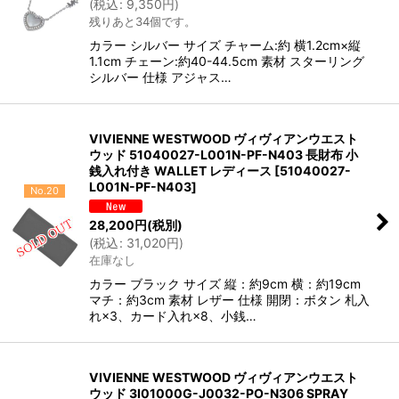
(
税込
:
9,350
円
)
残りあと34個です。
カラー シルバー サイズ チャーム:約 横1.2cm×縦
1.1cm チェーン:約40-44.5cm 素材 スターリング
シルバー 仕様 アジャス…
VIVIENNE WESTWOOD ヴィヴィアンウエスト
ウッド 51040027-L001N-PF-N403 長財布 小
銭入れ付き WALLET レディース
[
51040027-
L001N-PF-N403
]
No.20
28,200
円
(税別)
(
税込
:
31,020
円
)
在庫なし
カラー ブラック サイズ 縦：約9cm 横：約19cm
マチ：約3cm 素材 レザー 仕様 開閉：ボタン 札入
れ×3、カード入れ×8、小銭…
VIVIENNE WESTWOOD ヴィヴィアンウエスト
ウッド 3I01000G-J0032-PO-N306 SPRAY