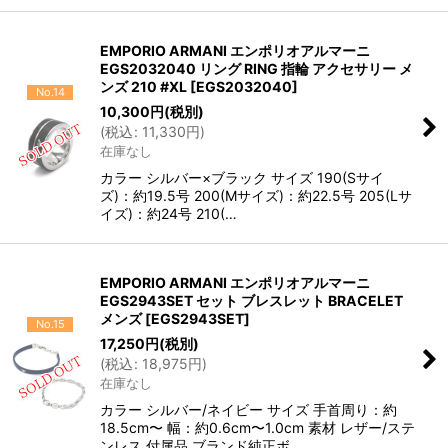
EMPORIO ARMANI エンポリオアルマーニ
EGS2032040 リング RING 指輪 アクセサリー メ
ンズ 210 #XL
[
EGS2032040
]
No.14
10,300
円
(税別)
(
税込
:
11,330
円
)
在庫なし
カラー シルバー×ブラック サイズ 190(Sサイ
ズ)：約19.5号 200(Mサイズ)：約22.5号 205(Lサ
イズ)：約24号 210(…
EMPORIO ARMANI エンポリオアルマーニ
EGS2943SET セット ブレスレット BRACELET
メンズ
[
EGS2943SET
]
No.15
17,250
円
(税別)
(
税込
:
18,975
円
)
在庫なし
カラー シルバー/ネイビー サイズ 手首周り：約
18.5cm〜 幅：約0.6cm〜1.0cm 素材 レザー/ステ
ンレス 付属品 ブランド純正ボ…