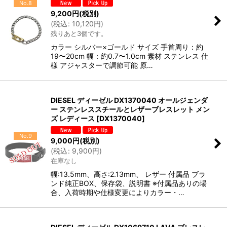
No.8
9,200
円
(税別)
(
税込
:
10,120
円
)
残りあと3個です。
カラー シルバー×ゴールド サイズ 手首周り：約
19〜20cm 幅：約0.7〜1.0cm 素材 ステンレス 仕
様 アジャスターで調節可能 原…
DIESEL ディーゼル DX1370040 オールジェンダ
ー ステンレススチールとレザーブレスレット メン
ズ レディース
[
DX1370040
]
No.9
9,000
円
(税別)
(
税込
:
9,900
円
)
在庫なし
幅:13.5mm、高さ:2.13mm、 レザー 付属品 ブラ
ンド純正BOX、保存袋、説明書 ※付属品ありの場
合、入荷時期や仕様変更によりカラー・…