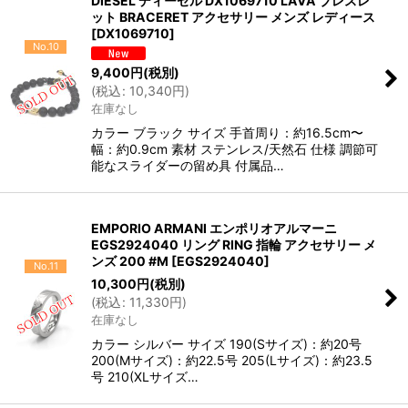
DIESEL ディーゼル DX1069710 LAVA ブレスレ
ット BRACERET アクセサリー メンズ レディース
[
DX1069710
]
No.10
9,400
円
(税別)
(
税込
:
10,340
円
)
在庫なし
カラー ブラック サイズ 手首周り：約16.5cm〜
幅：約0.9cm 素材 ステンレス/天然石 仕様 調節可
能なスライダーの留め具 付属品…
EMPORIO ARMANI エンポリオアルマーニ
EGS2924040 リング RING 指輪 アクセサリー メ
ンズ 200 #M
[
EGS2924040
]
No.11
10,300
円
(税別)
(
税込
:
11,330
円
)
在庫なし
カラー シルバー サイズ 190(Sサイズ)：約20号
200(Mサイズ)：約22.5号 205(Lサイズ)：約23.5
号 210(XLサイズ…