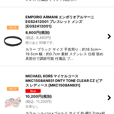
EMPORIO ARMANI エンポリオアルマーニ
EGS2412001 ブレスレット メンズ
[
EGS2412001
]
No.16
8,600
円
(税別)
(
税込
:
9,460
円
)
残りあと30個です。
カラー ブラック サイズ 手首周り：約18.5cm〜
19.5cm 幅：約0.7cm 素材 ステンレス 仕様 留め
具部分で調節可能 付属品 ブ…
MICHAEL KORS マイケルコース
MKC1508AN931 DNTY TONE CLEAR CZ ピア
ス レディース
[
MKC1508AN931
]
No.17
10,200
円
(税別)
(
税込
:
11,220
円
)
在庫なし
カラー シルバー×ゴールド サイズ 約 横0.7cm×縦