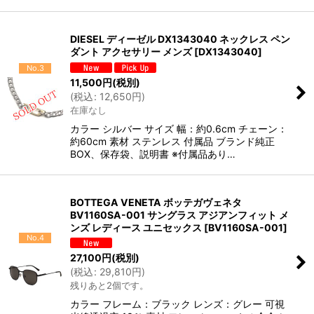
DIESEL ディーゼル DX1343040 ネックレス ペン
ダント アクセサリー メンズ
[
DX1343040
]
No.3
11,500
円
(税別)
(
税込
:
12,650
円
)
在庫なし
カラー シルバー サイズ 幅：約0.6cm チェーン：
約60cm 素材 ステンレス 付属品 ブランド純正
BOX、保存袋、説明書 ※付属品あり…
BOTTEGA VENETA ボッテガヴェネタ
BV1160SA-001 サングラス アジアンフィット メ
ンズ レディース ユニセックス
[
BV1160SA-001
]
No.4
27,100
円
(税別)
(
税込
:
29,810
円
)
残りあと2個です。
カラー フレーム：ブラック レンズ：グレー 可視