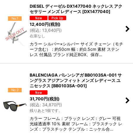
DIESEL ディーゼル DX1477040 ネックレス アク
セサリー メンズ レディース
[
DX1477040
]
No.1
12,400
円
(税別)
(
税込
:
13,640
円
)
在庫なし
カラー シルバー×シルバー サイズ チェーン（モチ
ーフ含む）：約50cm 幅：約0.5cm 素材 ステン
レス 付属品 ブランド純正BOX、保存…
BALENCIAGA バレンシアガ BB0103SA-001 サ
ングラス アジアンフィット メンズ レディース ユ
ニセックス
[
BB0103SA-001
]
No.2
31,700
円
(税別)
(
税込
:
34,870
円
)
残りあと1個です。
カラー フレーム：ブラック レンズ：グレー 可視
光線透過率 10％ 素材 フレーム：プラスチック レ
ンズ：プラスチック テンプル：ニッケル合…