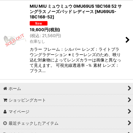
MIU MIU ミュウミュウ 0MU69US 1BC168 52 サ
ングラス ノーズパッド レディース
[
MU69US-
1BC168-52
]
19,600
円
(税別)
(
税込
:
21,560
円
)
在庫なし
カラー フレーム：シルバー レンズ：ライトブラ
ウングラデーション ※ミラーレンズのため、映り
込む対象物によってレンズカラーは画像と異なっ
て見えます。 可視光線透過率 -％ 素材 レンズ：
プラス…
ホーム
ショッピングカート
マイページ
最近チェックしたアイテム