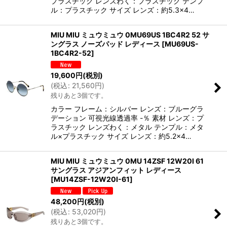
プラスチック レンズわく：プラスチック テンプ
ル：プラスチック サイズ レンズ：約5.3×4…
MIU MIU ミュウミュウ 0MU69US 1BC4R2 52 サ
ングラス ノーズパッド レディース
[
MU69US-
1BC4R2-52
]
19,600
円
(税別)
(
税込
:
21,560
円
)
残りあと3個です。
カラー フレーム：シルバー レンズ：ブルーグラ
デーション 可視光線透過率 -％ 素材 レンズ：プ
ラスチック レンズわく：メタル テンプル：メタ
ル×プラスチック サイズ レンズ：約5.2×4…
MIU MIU ミュウミュウ 0MU 14ZSF 12W20I 61
サングラス アジアンフィット レディース
[
MU14ZSF-12W20I-61
]
48,200
円
(税別)
(
税込
:
53,020
円
)
残りあと3個です。