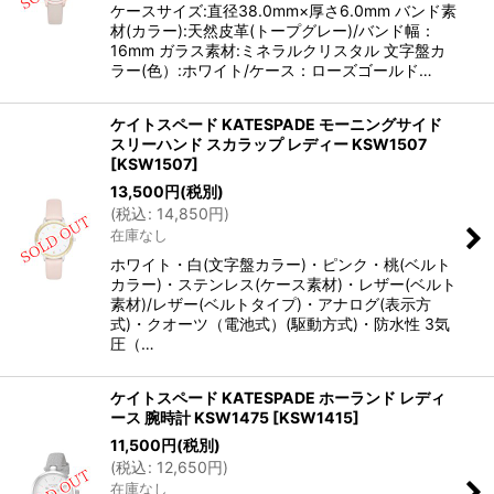
ケースサイズ:直径38.0mm×厚さ6.0mm バンド素
材(カラー):天然皮革(トープグレー)/バンド幅：
16mm ガラス素材:ミネラルクリスタル 文字盤カ
ラー(色）:ホワイト/ケース：ローズゴールド…
ケイトスペード KATESPADE モーニングサイド
スリーハンド スカラップ レディー KSW1507
[
KSW1507
]
13,500
円
(税別)
(
税込
:
14,850
円
)
在庫なし
ホワイト・白(文字盤カラー)・ピンク・桃(ベルト
カラー)・ステンレス(ケース素材)・レザー(ベルト
素材)/レザー(ベルトタイプ)・アナログ(表示方
式)・クオーツ（電池式）(駆動方式)・防水性 3気
圧（…
ケイトスペード KATESPADE ホーランド レディ
ース 腕時計 KSW1475
[
KSW1415
]
11,500
円
(税別)
(
税込
:
12,650
円
)
在庫なし