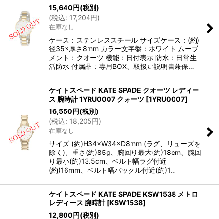
15,640
円
(税別)
(
税込
:
17,204
円
)
在庫なし
ケース：ステンレススチール サイズケース：(約)
径35×厚さ8mm カラー文字盤：ホワイト ムーブ
メント：クオーツ 機能：日付表示 防水：日常生
活防水 付属品：専用BOX、取扱い説明書兼保…
ケイトスペード KATE SPADE クオーツ レディー
ス 腕時計 1YRU0007 クォーツ
[
1YRU0007
]
16,550
円
(税別)
(
税込
:
18,205
円
)
在庫なし
サイズ (約)H34×W34×D8mm (ラグ、リューズを
除く)、重さ(約)85g、腕回り最大(約)18cm、腕回
り最小(約)13.5cm、ベルト幅ラグ付近
(約)16mm、ベルト幅バックル付近(約)1…
ケイトスペード KATE SPADE KSW1538 メトロ
レディース 腕時計
[
KSW1538
]
12,800
円
(税別)