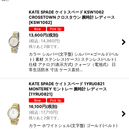
表示数
:
KATE SPADE ケイトスペード KSW1062
CROSSTOWN クロスタウン 腕時計 レディース
並び順
:
[
KSW1062
]
13,600
円
(税別)
絞り込む
(
税込
:
14,960
円
)
残りあと2個です。
カラー シルバー(文字盤) シルバー×ゴールド(ベル
ト) 素材 ステンレス(ケース) ステンレス(ベルト)
仕様 アナログ(表示方式) クォーツ（電池式） 日
常生活防水 寸法 ケース直径…
KATE SPADE ケイトスペード 1YRU0821
MONTEREY モントレー 腕時計 レディース
[
1YRU0821
]
16,100
円
(税別)
(
税込
:
17,710
円
)
残りあと2個です。
カラー ホワイトシェル(文字盤) ゴールド(ベルト)