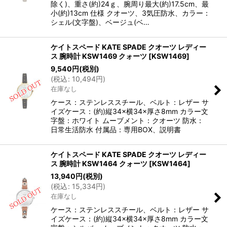
除く)、重さ(約)24ｇ、腕周り最大(約)17.5cm、最
小(約)13cm 仕様 クオーツ、3気圧防水、カラー：
シェル(文字盤)、ベージュ(ベ…
ケイトスペード KATE SPADE クオーツ レディー
ス 腕時計 KSW1469 クォーツ
[
KSW1469
]
9,540
円
(税別)
(
税込
:
10,494
円
)
在庫なし
ケース：ステンレススチール、ベルト：レザー サ
イズケース：(約)縦34×横34×厚さ8mm カラー文
字盤：ホワイト ムーブメント：クオーツ 防水：
日常生活防水 付属品：専用BOX、説明書
ケイトスペード KATE SPADE クオーツ レディー
ス 腕時計 KSW1464 クォーツ
[
KSW1464
]
13,940
円
(税別)
(
税込
:
15,334
円
)
在庫なし
ケース：ステンレススチール、ベルト：レザー サ
イズケース：(約)縦34×横34×厚さ8mm カラー文