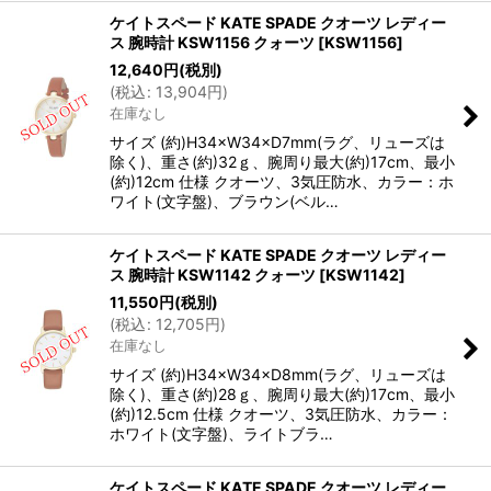
ケイトスペード KATE SPADE クオーツ レディー
ス 腕時計 KSW1156 クォーツ
[
KSW1156
]
12,640
円
(税別)
(
税込
:
13,904
円
)
在庫なし
サイズ (約)H34×W34×D7mm(ラグ、リューズは
除く)、重さ(約)32ｇ、腕周り最大(約)17cm、最小
(約)12cm 仕様 クオーツ、3気圧防水、カラー：ホ
ワイト(文字盤)、ブラウン(ベル…
ケイトスペード KATE SPADE クオーツ レディー
ス 腕時計 KSW1142 クォーツ
[
KSW1142
]
11,550
円
(税別)
(
税込
:
12,705
円
)
在庫なし
サイズ (約)H34×W34×D8mm(ラグ、リューズは
除く)、重さ(約)28ｇ、腕周り最大(約)17cm、最小
(約)12.5cm 仕様 クオーツ、3気圧防水、カラー：
ホワイト(文字盤)、ライトブラ…
ケイトスペード KATE SPADE クオーツ レディー