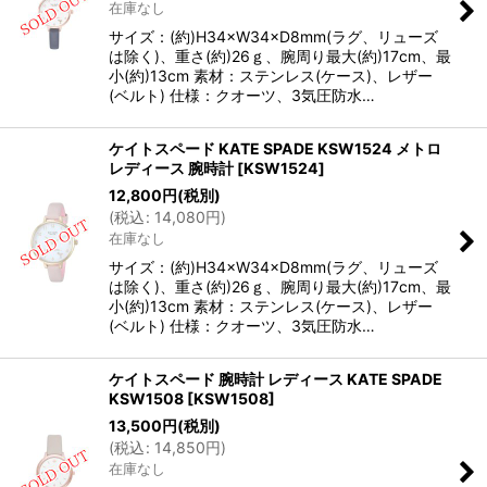
在庫なし
サイズ：(約)H34×W34×D8mm(ラグ、リューズ
は除く)、重さ(約)26ｇ、腕周り最大(約)17cm、最
小(約)13cm 素材：ステンレス(ケース)、レザー
(ベルト) 仕様：クオーツ、3気圧防水…
ケイトスペード KATE SPADE KSW1524 メトロ
レディース 腕時計
[
KSW1524
]
12,800
円
(税別)
(
税込
:
14,080
円
)
在庫なし
サイズ：(約)H34×W34×D8mm(ラグ、リューズ
は除く)、重さ(約)26ｇ、腕周り最大(約)17cm、最
小(約)13cm 素材：ステンレス(ケース)、レザー
(ベルト) 仕様：クオーツ、3気圧防水…
ケイトスペード 腕時計 レディース KATE SPADE
KSW1508
[
KSW1508
]
13,500
円
(税別)
(
税込
:
14,850
円
)
在庫なし