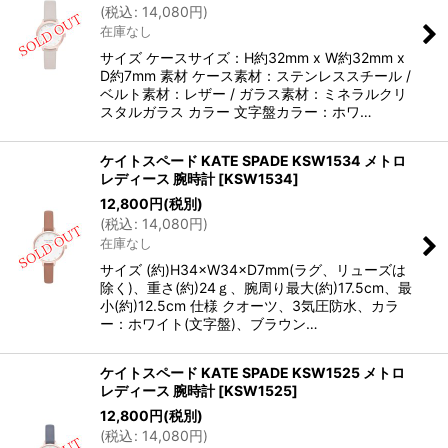
(
税込
:
14,080
円
)
在庫なし
サイズ ケースサイズ：H約32mm x W約32mm x
D約7mm 素材 ケース素材：ステンレススチール /
ベルト素材：レザー / ガラス素材：ミネラルクリ
スタルガラス カラー 文字盤カラー：ホワ…
ケイトスペード KATE SPADE KSW1534 メトロ
レディース 腕時計
[
KSW1534
]
12,800
円
(税別)
(
税込
:
14,080
円
)
在庫なし
サイズ (約)H34×W34×D7mm(ラグ、リューズは
除く)、重さ(約)24ｇ、腕周り最大(約)17.5cm、最
小(約)12.5cm 仕様 クオーツ、3気圧防水、カラ
ー：ホワイト(文字盤)、ブラウン…
ケイトスペード KATE SPADE KSW1525 メトロ
レディース 腕時計
[
KSW1525
]
12,800
円
(税別)
(
税込
:
14,080
円
)