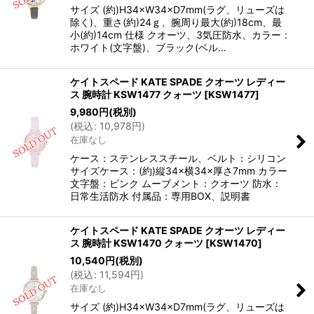
サイズ (約)H34×W34×D7mm(ラグ、リューズは
除く)、重さ(約)24ｇ、腕周り最大(約)18cm、最
小(約)14cm 仕様 クオーツ、3気圧防水、カラー：
ホワイト(文字盤)、ブラック(ベル…
ケイトスペード KATE SPADE クオーツ レディー
ス 腕時計 KSW1477 クォーツ
[
KSW1477
]
9,980
円
(税別)
(
税込
:
10,978
円
)
在庫なし
ケース：ステンレススチール、ベルト：シリコン
サイズケース：(約)縦34×横34×厚さ7mm カラー
文字盤：ピンク ムーブメント：クオーツ 防水：
日常生活防水 付属品：専用BOX、説明書
ケイトスペード KATE SPADE クオーツ レディー
ス 腕時計 KSW1470 クォーツ
[
KSW1470
]
10,540
円
(税別)
(
税込
:
11,594
円
)
在庫なし
サイズ (約)H34×W34×D7mm(ラグ、リューズは