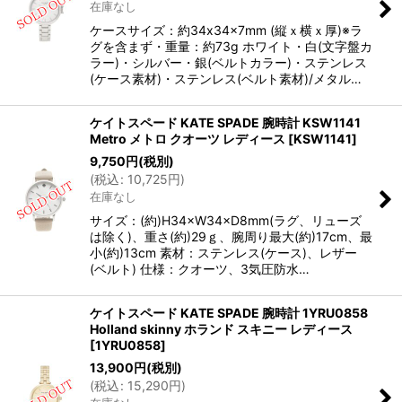
在庫なし
ケースサイズ：約34x34x7mm (縦ｘ横ｘ厚)※ラ
グを含まず・重量：約73g ホワイト・白(文字盤カ
ラー)・シルバー・銀(ベルトカラー)・ステンレス
(ケース素材)・ステンレス(ベルト素材)/メタル…
ケイトスペード KATE SPADE 腕時計 KSW1141
Metro メトロ クオーツ レディース
[
KSW1141
]
9,750
円
(税別)
(
税込
:
10,725
円
)
在庫なし
サイズ：(約)H34×W34×D8mm(ラグ、リューズ
は除く)、重さ(約)29ｇ、腕周り最大(約)17cm、最
小(約)13cm 素材：ステンレス(ケース)、レザー
(ベルト) 仕様：クオーツ、3気圧防水…
ケイトスペード KATE SPADE 腕時計 1YRU0858
Holland skinny ホランド スキニー レディース
[
1YRU0858
]
13,900
円
(税別)
(
税込
:
15,290
円
)