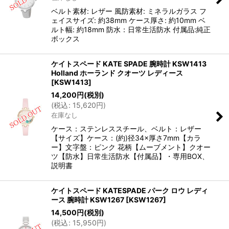
ベルト素材: レザー 風防素材: ミネラルガラス フ
ェイスサイズ: 約38mm ケース厚さ: 約10mm ベ
ルト幅: 約18mm 防水：日常生活防水 付属品:純正
ボックス
ケイトスペード KATE SPADE 腕時計 KSW1413
Holland ホーランド クオーツ レディース
[
KSW1413
]
14,200
円
(税別)
(
税込
:
15,620
円
)
在庫なし
ケース：ステンレススチール、ベルト：レザー
【サイズ】ケース：(約)径34×厚さ7mm【カラ
ー】文字盤：ピンク 花柄【ムーブメント】クオー
ツ【防水】日常生活防水【付属品】・専用BOX、
説明書
ケイトスペード KATESPADE パーク ロウ レディ
ース 腕時計 KSW1267
[
KSW1267
]
14,500
円
(税別)
(
税込
:
15,950
円
)