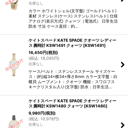
在庫なし
カラー ホワイトシェル(文字盤) ゴールド(ベルト)
素材 ステンレス(ケース) ステンレス(ベルト) 仕様
アナログ(表示方式) クォーツ（電池式） 日常生活
防水 寸法 ケース直径：約…
ケイトスペード KATE SPADE クオーツ レディー
ス 腕時計 KSW1491 クォーツ
[
KSW1491
]
16,450
円
(税別)
(
税込
:
18,095
円
)
在庫なし
ケース/ベルト：ステンレススチール サイズケー
ス：(約)縦34×横34×厚さ8mm カラー文字盤：白
蝶貝 ムーブメント：クオーツ 機能：スワロフス
キークリスタル入り(文字盤) 防水：日常生活…
ケイトスペード KATE SPADE クオーツ レディー
ス 腕時計 KSW1480 クォーツ
[
KSW1480
]
9,980
円
(税別)
(
税込
:
10,978
円
)
在庫なし