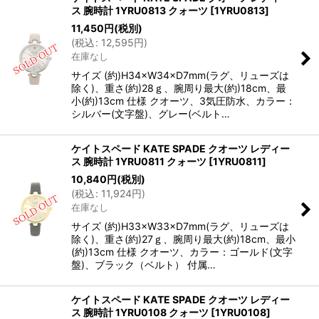
ス 腕時計 1YRU0813 クォーツ
[
1YRU0813
]
11,450
円
(税別)
(
税込
:
12,595
円
)
在庫なし
サイズ (約)H34×W34×D7mm(ラグ、リューズは
除く)、重さ(約)28ｇ、腕周り最大(約)18cm、最
小(約)13cm 仕様 クオーツ、3気圧防水、カラー：
シルバー(文字盤)、グレー(ベルト…
ケイトスペード KATE SPADE クオーツ レディー
ス 腕時計 1YRU0811 クォーツ
[
1YRU0811
]
10,840
円
(税別)
(
税込
:
11,924
円
)
在庫なし
サイズ (約)H33×W33×D7mm(ラグ、リューズは
除く)、重さ(約)27ｇ、腕周り最大(約)18cm、最小
(約)13cm 仕様 クオーツ、カラー：ゴールド(文字
盤)、ブラック（ベルト） 付属…
ケイトスペード KATE SPADE クオーツ レディー
ス 腕時計 1YRU0108 クォーツ
[
1YRU0108
]