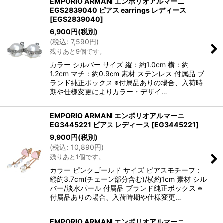
EMPORIO ARMANI エンポリオアルマーニ
EGS2839040 ピアス earrings レディース
[
EGS2839040
]
6,900
円
(税別)
(
税込
:
7,590
円
)
残りあと9個です。
カラー シルバー サイズ 縦：約1.0cm 横：約
1.2cm マチ：約0.9cm 素材 ステンレス 付属品 ブ
ランド純正ボックス ※付属品ありの場合、入荷時
期や仕様変更によりカラー・デザイ…
EMPORIO ARMANI エンポリオアルマーニ
EG3445221 ピアス レディース
[
EG3445221
]
9,900
円
(税別)
(
税込
:
10,890
円
)
残りあと1個です。
カラー ピンクゴールド サイズ ピアスモチーフ：
縦約3.7cm(チェーン部分含む)/横約1cm 素材 シル
バー/淡水パール 付属品 ブランド純正ボックス ※
付属品ありの場合、入荷時期や仕様変更…
EMPORIO ARMANI エンポリオアルマーニ