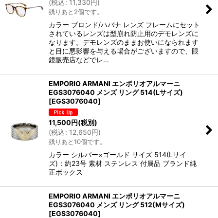
(
税込
:
11,330
円
)
残りあと2個です。
カラー ブロンド/ハバナ レンズ フレームにセット
されているレンズは型崩れ防止用のデモレンズに
なります。デモレンズのままお使いになられます
と目に悪影響を与える場合がございますので、眼
鏡販売店などでレ…
EMPORIO ARMANI エンポリオアルマーニ
EGS3076040 メンズ リング 514(Lサイズ)
[
EGS3076040
]
11,500
円
(税別)
(
税込
:
12,650
円
)
残りあと10個です。
カラー シルバー×ゴールド サイズ 514(Lサイ
ズ)：約23号 素材 ステンレス 付属品 ブランド純
正ボックス
EMPORIO ARMANI エンポリオアルマーニ
EGS3076040 メンズ リング 512(Mサイズ)
[
EGS3076040
]