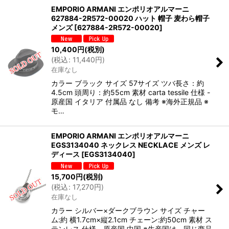
EMPORIO ARMANI エンポリオアルマーニ
627884-2R572-00020 ハット 帽子 麦わら帽子
メンズ
[
627884-2R572-00020
]
10,400
円
(税別)
(
税込
:
11,440
円
)
在庫なし
カラー ブラック サイズ 57サイズ ツバ長さ：約
4.5cm 頭周り：約55cm 素材 carta tessile 仕様 -
原産国 イタリア 付属品 なし 備考 ※海外正規品 ※
モ…
EMPORIO ARMANI エンポリオアルマーニ
EGS3134040 ネックレス NECKLACE メンズ レ
ディース
[
EGS3134040
]
15,700
円
(税別)
(
税込
:
17,270
円
)
在庫なし
カラー シルバー×ダークブラウン サイズ チャー
ム:約 横1.7cm×縦2.1cm チェーン:約50cm 素材 ス
テンレス 仕様 - 原産国 中国 ※生産国は、同じ商品