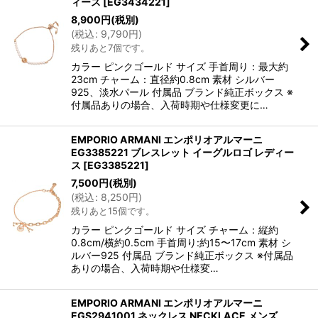
ィース
[
EG3434221
]
8,900
円
(税別)
(
税込
:
9,790
円
)
残りあと7個です。
カラー ピンクゴールド サイズ 手首周り：最大約
23cm チャーム：直径約0.8cm 素材 シルバー
925、淡水パール 付属品 ブランド純正ボックス ※
付属品ありの場合、入荷時期や仕様変更に…
EMPORIO ARMANI エンポリオアルマーニ
EG3385221 ブレスレット イーグルロゴ レディー
ス
[
EG3385221
]
7,500
円
(税別)
(
税込
:
8,250
円
)
残りあと15個です。
カラー ピンクゴールド サイズ チャーム：縦約
0.8cm/横約0.5cm 手首周り:約15〜17cm 素材 シ
ルバー925 付属品 ブランド純正ボックス ※付属品
ありの場合、入荷時期や仕様変…
EMPORIO ARMANI エンポリオアルマーニ
EGS2941001 ネックレス NECKLACE メンズ