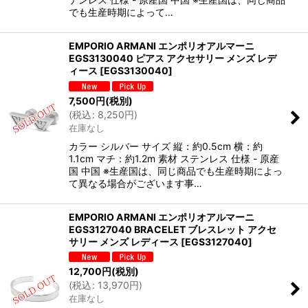
でも生産時期によって…
EMPORIO ARMANI エンポリオアルマーニ
EGS3130040 ピアス アクセサリー メンズ レデ
ィース
[
EGS3130040
]
7,500
円
(税別)
(
税込
:
8,250
円
)
在庫なし
カラー シルバー サイズ 縦：約0.5cm 横：約
1.1cm マチ：約1.2m 素材 ステンレス 仕様 - 原産
国 中国 ※生産国は、同じ商品でも生産時期によっ
て異なる場合がございます事…
EMPORIO ARMANI エンポリオアルマーニ
EGS3127040 BRACELET ブレスレット アクセ
サリー メンズ レディース
[
EGS3127040
]
12,700
円
(税別)
(
税込
:
13,970
円
)
在庫なし