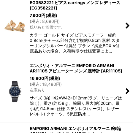
EG3582221 ピアス earrings メンズ レディース
[
EG3582221
]
7,900
円
(税別)
(
税込
:
8,690
円
)
残りあと19個です。
カラー ゴールド サイズ ピアスモチーフ：縦約
0.9cm(チャーム部分含む)/横約0.8cm 素材 スタ
ーリングシルバー 付属品 ブランド純正BOX ※付
属品ありの場合、入荷時期や仕様変更によ…
エンポリオ・アルマーニ EMPORIO ARMANI
AR11105 アビエーター メンズ 腕時計
[
AR11105
]
16,800
円
(税別)
(
税込
:
18,480
円
)
在庫あり
サイズ (約)H42×W42×D12mm(ラグ、リューズは
除く)、重さ(約)58ｇ、腕周り最大(約)20cm、最
小(約)14.5cm 仕様 ステンレス(ケース)、レザー
(ベルト) クオーツ、5気圧防水…
EMPORIO ARMANI エンポリオアルマーニ 腕時計