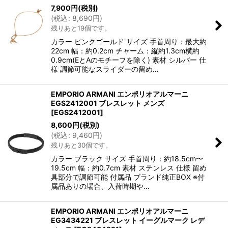
7,900
円
(税別)
(
税込
:
8,690
円
)
残りあと19個です。
カラー ピンクゴールド サイズ 手首周り：最大約
22cm 幅：約0.2cm チャーム：縦約1.3cm横約
0.9cm(EとAのモチーフを除く) 素材 シルバー 仕
様 調節可能なスライダーの留め…
EMPORIO ARMANI エンポリオアルマーニ
EGS2412001 ブレスレット メンズ
[
EGS2412001
]
8,600
円
(税別)
(
税込
:
9,460
円
)
残りあと30個です。
カラー ブラック サイズ 手首周り：約18.5cm〜
19.5cm 幅：約0.7cm 素材 ステンレス 仕様 留め
具部分で調節可能 付属品 ブランド純正BOX ※付
属品ありの場合、入荷時期や…
EMPORIO ARMANI エンポリオアルマーニ
EG3434221 ブレスレット イーグルマーク レデ