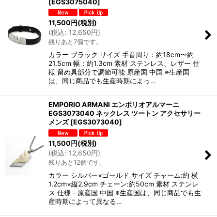
[
EGS3075040
]
11,500
円
(税別)
(
税込
:
12,650
円
)
残りあと7個です。
カラー ブラック サイズ 手首周り：約18cm〜約
21.5cm 幅：約1.3cm 素材 ステンレス、レザー 仕
様 留め具部分で調節可能 原産国 中国 ※生産国
は、同じ商品でも生産時期によっ…
EMPORIO ARMANI エンポリオアルマーニ
EGS3073040 ネックレス ツートン アクセサリー
メンズ
[
EGS3073040
]
11,500
円
(税別)
(
税込
:
12,650
円
)
残りあと12個です。
カラー シルバー×ゴールド サイズ チャーム:約 横
1.2cm×縦2.9cm チェーン:約50cm 素材 ステンレ
ス 仕様 - 原産国 中国 ※生産国は、同じ商品でも生
産時期によって異なる…