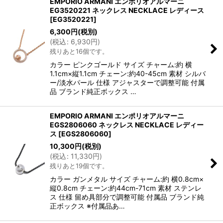
EMPORIO ARMANI エンポリオアルマーニ
EG3520221 ネックレス NECKLACE レディース
[
EG3520221
]
6,300
円
(税別)
(
税込
:
6,930
円
)
残りあと16個です。
カラー ピンクゴールド サイズ チャーム:約 横
1.1cm×縦1.1cm チェーン:約40-45cm 素材 シルバ
ー/淡水パール 仕様 アジャスターで調整可能 付属
品 ブランド純正ボックス …
EMPORIO ARMANI エンポリオアルマーニ
EGS2806060 ネックレス NECKLACE レディー
ス
[
EGS2806060
]
10,300
円
(税別)
(
税込
:
11,330
円
)
残りあと19個です。
カラー ガンメタル サイズ チャーム:約 横0.8cm×
縦0.8cm チェーン:約44cm-71cm 素材 ステンレ
ス 仕様 留め具部分で調整可能 付属品 ブランド純
正ボックス ※付属品あ…