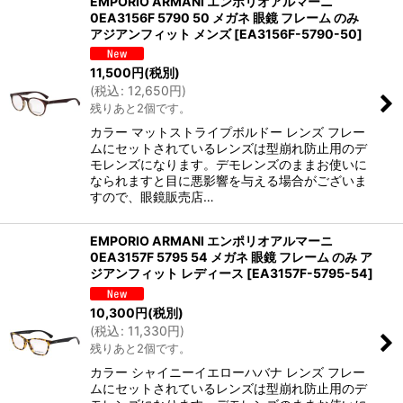
EMPORIO ARMANI エンポリオアルマーニ
0EA3156F 5790 50 メガネ 眼鏡 フレーム のみ
アジアンフィット メンズ
[
EA3156F-5790-50
]
11,500
円
(税別)
(
税込
:
12,650
円
)
残りあと2個です。
カラー マットストライプボルドー レンズ フレー
ムにセットされているレンズは型崩れ防止用のデ
モレンズになります。デモレンズのままお使いに
なられますと目に悪影響を与える場合がございま
すので、眼鏡販売店…
EMPORIO ARMANI エンポリオアルマーニ
0EA3157F 5795 54 メガネ 眼鏡 フレーム のみ ア
ジアンフィット レディース
[
EA3157F-5795-54
]
10,300
円
(税別)
(
税込
:
11,330
円
)
残りあと2個です。
カラー シャイニーイエローハバナ レンズ フレー
ムにセットされているレンズは型崩れ防止用のデ