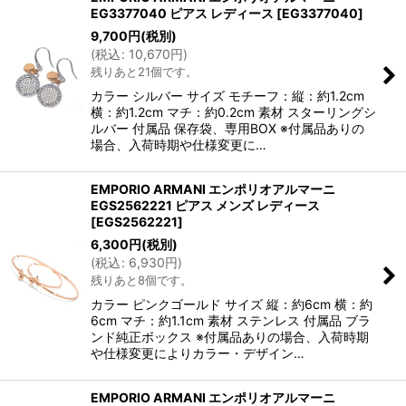
EG3377040 ピアス レディース
[
EG3377040
]
9,700
円
(税別)
(
税込
:
10,670
円
)
残りあと21個です。
カラー シルバー サイズ モチーフ：縦：約1.2cm
横：約1.2cm マチ：約0.2cm 素材 スターリングシ
ルバー 付属品 保存袋、専用BOX ※付属品ありの
場合、入荷時期や仕様変更に…
EMPORIO ARMANI エンポリオアルマーニ
EGS2562221 ピアス メンズ レディース
[
EGS2562221
]
6,300
円
(税別)
(
税込
:
6,930
円
)
残りあと8個です。
カラー ピンクゴールド サイズ 縦：約6cm 横：約
6cm マチ：約1.1cm 素材 ステンレス 付属品 ブラ
ンド純正ボックス ※付属品ありの場合、入荷時期
や仕様変更によりカラー・デザイン…
EMPORIO ARMANI エンポリオアルマーニ