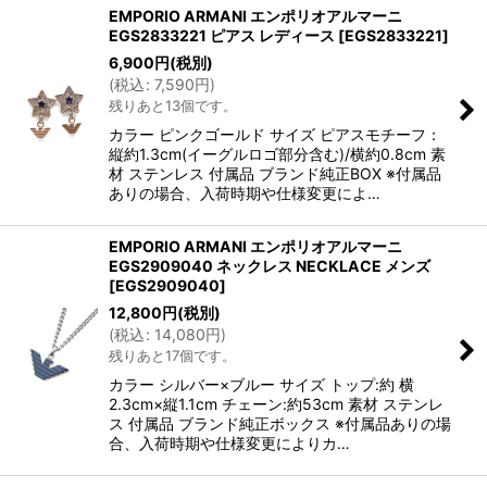
EMPORIO ARMANI エンポリオアルマーニ
EGS2833221 ピアス レディース
[
EGS2833221
]
6,900
円
(税別)
(
税込
:
7,590
円
)
残りあと13個です。
カラー ピンクゴールド サイズ ピアスモチーフ：
縦約1.3cm(イーグルロゴ部分含む)/横約0.8cm 素
材 ステンレス 付属品 ブランド純正BOX ※付属品
ありの場合、入荷時期や仕様変更によ…
EMPORIO ARMANI エンポリオアルマーニ
EGS2909040 ネックレス NECKLACE メンズ
[
EGS2909040
]
12,800
円
(税別)
(
税込
:
14,080
円
)
残りあと17個です。
カラー シルバー×ブルー サイズ トップ:約 横
2.3cm×縦1.1cm チェーン:約53cm 素材 ステンレ
ス 付属品 ブランド純正ボックス ※付属品ありの場
合、入荷時期や仕様変更によりカ…