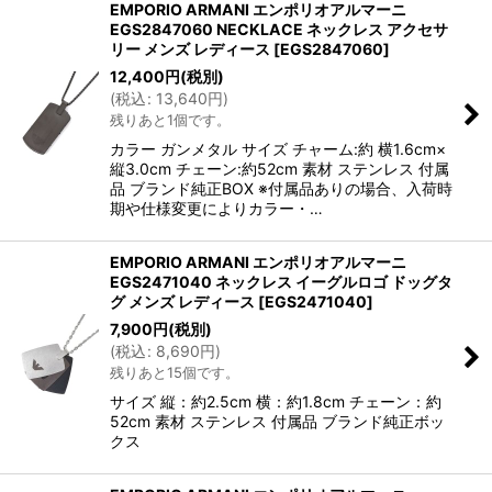
EMPORIO ARMANI エンポリオアルマーニ
EGS2847060 NECKLACE ネックレス アクセサ
リー メンズ レディース
[
EGS2847060
]
12,400
円
(税別)
(
税込
:
13,640
円
)
残りあと1個です。
カラー ガンメタル サイズ チャーム:約 横1.6cm×
縦3.0cm チェーン:約52cm 素材 ステンレス 付属
品 ブランド純正BOX ※付属品ありの場合、入荷時
期や仕様変更によりカラー・…
EMPORIO ARMANI エンポリオアルマーニ
EGS2471040 ネックレス イーグルロゴ ドッグタ
グ メンズ レディース
[
EGS2471040
]
7,900
円
(税別)
(
税込
:
8,690
円
)
残りあと15個です。
サイズ 縦：約2.5cm 横：約1.8cm チェーン：約
52cm 素材 ステンレス 付属品 ブランド純正ボッ
クス