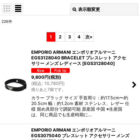
表示順変更
閉じる
226
件
表示数
:
1
2
3
4
次
»
並び順
:
EMPORIO ARMANI エンポリオアルマーニ
EGS3128040 BRACELET ブレスレット アクセ
絞り込む
サリー メンズ レディース
[
EGS3128040
]
9,800
円
(税別)
(
税込
:
10,780
円
)
残りあと7個です。
カラー ブラック サイズ 手首周り：約17.5cm〜約
20.5cm 幅：約1.2cm 素材 ステンレス、レザー 仕
様 留め具部分で調節可能 原産国 中国 ※生産国
は、同じ商品でも生産時期に…
EMPORIO ARMANI エンポリオアルマーニ
EGS3075040 ブレスレット アクセサリー メンズ