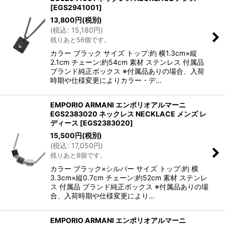
[
EGS2941001
]
13,800
円
(税別)
(
税込
:
15,180
円
)
残りあと56個です。
カラー ブラック サイズ トップ:約 横1.3cm×縦
2.1cm チェーン:約54cm 素材 ステンレス 付属品
ブランド純正ボックス ※付属品ありの場合、入荷
時期や仕様変更によりカラー・デ…
EMPORIO ARMANI エンポリオアルマーニ
EGS2383020 ネックレス NECKLACE メンズ レ
ディース
[
EGS2383020
]
15,500
円
(税別)
(
税込
:
17,050
円
)
残りあと8個です。
カラー ブラック×シルバー サイズ トップ:約 横
3.3cm×縦0.7cm チェーン:約52cm 素材 ステンレ
ス 付属品 ブランド純正ボックス ※付属品ありの場
合、入荷時期や仕様変更により…
EMPORIO ARMANI エンポリオアルマーニ