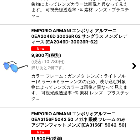
象物によってレンズカラーは画像と異なって見え
ます。 可視光線透過率 -% 素材 レンズ：プラスチ
ッ…
EMPORIO ARMANI エンポリオ アルマーニ
0EA2046D 30036R 62 サングラス メンズ レデ
ィース
[
EA2046D-30036R-62
]
9,800
円
(税別)
(
税込
:
10,780
円
)
残りあと2個です。
カラー フレーム：ガンメタ レンズ：ライトブル
ー(ミラー) ※ミラーレンズのため、映り込む対象
物によってレンズカラーは画像と異なって見えま
す。 可視光線透過率 -% 素材 レンズ：プラスチッ
ク…
EMPORIO ARMANI エンポリオアルマーニ
0EA3156F 5042 50 メガネ 眼鏡 フレーム のみ
アジアンフィット メンズ
[
EA3156F-5042-50
]
11,500
円
(税別)