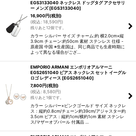
EGS3133040 ネックレス ドッグタグ アクセサリ
ー メンズ
[
EGS3133040
]
16,900
円
(税別)
(
税込
:
18,590
円
)
残りあと12個です。
カラー シルバー サイズ チャーム:約 横2.0cm×縦
3.9cm チェーン:約50cm 素材 ステンレス 仕様 -
原産国 中国 ※生産国は、同じ商品でも生産時期に
よって異なる場合がござ…
EMPORIO ARMANI エンポリオアルマーニ
EGS2651040 ピアス ネックレス セット イーグル
ロゴ レディース
[
EGS2651040
]
7,800
円
(税別)
(
税込
:
8,580
円
)
残りあと1個です。
カラー シルバー×ピンクゴールド サイズ ネックレ
ス：縦約0.8cm/チェーン約39cm/アジャスター約
3.5cm ピアス：縦約1cm/横約1cm 素材 ステンレ
ス/マザーオブパール 付属品 …