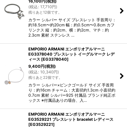
16,100
円
(税別)
(
税込
:
17,710
円
)
残りあと12個です。
カラー シルバー サイズ ブレスレット 手首周り：
約18.5cm〜約20cm 幅：約0.5cm〜0.8cm カフ
リンクス 縦：約2cm、横：約2cm、マチ：約
2.3cm 素材 ステンレス …
EMPORIO ARMANI エンポリオアルマーニ
EG3378040 ブレスレット イーグルマーク レデ
ィース
[
EG3378040
]
9,400
円
(税別)
(
税込
:
10,340
円
)
残りあと22個です。
カラー シルバー×ピンクゴールド サイズ 手首周
り：約16cm チャーム：大直径約1.3cm 小直径約
0.7cm 素材 シルバー925 付属品 ブランド純正ボ
ックス ※付属品ありの場合、入…
EMPORIO ARMANI エンポリオアルマーニ
EG3529221 ブレスレット bracelet レディース
[
EG3529221
]