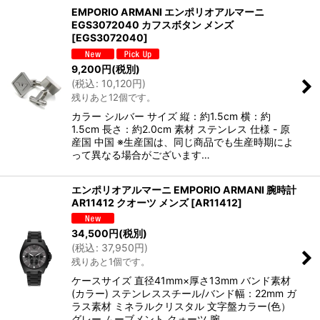
EMPORIO ARMANI エンポリオアルマーニ
EGS3072040 カフスボタン メンズ
[
EGS3072040
]
9,200
円
(税別)
(
税込
:
10,120
円
)
残りあと12個です。
カラー シルバー サイズ 縦：約1.5cm 横：約
1.5cm 長さ：約2.0cm 素材 ステンレス 仕様 - 原
産国 中国 ※生産国は、同じ商品でも生産時期によ
って異なる場合がございます…
エンポリオアルマーニ EMPORIO ARMANI 腕時計
AR11412 クオーツ メンズ
[
AR11412
]
34,500
円
(税別)
(
税込
:
37,950
円
)
残りあと1個です。
ケースサイズ 直径41mm×厚さ13mm バンド素材
(カラー) ステンレススチール/バンド幅：22mm ガ
ラス素材 ミネラルクリスタル 文字盤カラー(色）
グレー ムーブメント クォーツ 腕…