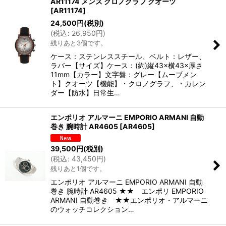
AR11174 メンズ クロノグラフ クオーツ
[
AR11174
]
24,500
円
(税別)
(
税込
:
26,950
円
)
残りあと3個です。
ケース：ステンレススチール、ベルト：レザー、
ラバー【サイズ】ケース：(約)縦43×横43×厚さ
11mm【カラー】文字盤：グレー【ムーブメン
ト】クオーツ【機能】・クロノグラフ、・カレン
ダー【防水】日常生…
エンポリオ アルマーニ EMPORIO ARMANI 自動
巻き 腕時計 AR4605
[
AR4605
]
39,500
円
(税別)
(
税込
:
43,450
円
)
残りあと1個です。
エンポリオ アルマーニ EMPORIO ARMANI 自動
巻き 腕時計 AR4605 ★★ エンポリ EMPORIO
ARMANI 自動巻き ★★エンポリオ・アルマーニ
のウォッチコレクション…