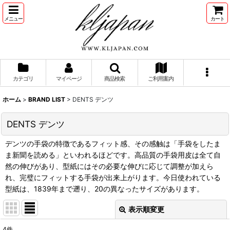
メニュー
カート
カテゴリ
マイページ
商品検索
ご利用案内
ホーム
>
BRAND LIST
>
DENTS デンツ
DENTS デンツ
デンツの手袋の特徴であるフィット感、その感触は「手袋をしたま
ま新聞を読める」といわれるほどです。高品質の手袋用皮は全て自
然の伸びがあり、型紙にはその必要な伸びに応じて調整が加えら
れ、完璧にフィットする手袋が出来上がります。今日使われている
型紙は、1839年まで遡り、20の異なったサイズがあります。
表示順変更
閉じる
4
件