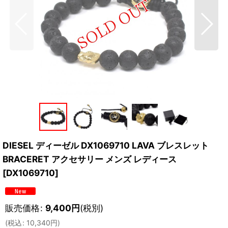
DIESEL ディーゼル DX1069710 LAVA ブレスレット
BRACERET アクセサリー メンズ レディース
[
DX1069710
]
販売価格
:
9,400
円
(税別)
(
税込
:
10,340
円
)