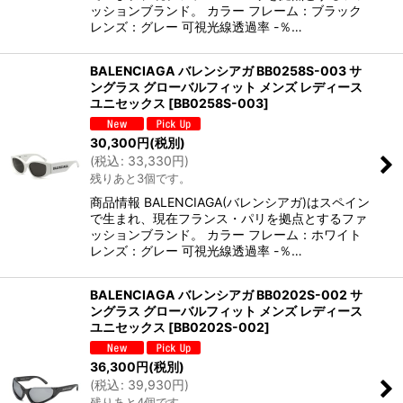
ッションブランド。 カラー フレーム：ブラック
レンズ：グレー 可視光線透過率 -％…
BALENCIAGA バレンシアガ BB0258S-003 サ
ングラス グローバルフィット メンズ レディース
ユニセックス
[
BB0258S-003
]
30,300
円
(税別)
(
税込
:
33,330
円
)
残りあと3個です。
商品情報 BALENCIAGA(バレンシアガ)はスペイン
で生まれ、現在フランス・パリを拠点とするファ
ッションブランド。 カラー フレーム：ホワイト
レンズ：グレー 可視光線透過率 -％…
BALENCIAGA バレンシアガ BB0202S-002 サ
ングラス グローバルフィット メンズ レディース
ユニセックス
[
BB0202S-002
]
36,300
円
(税別)
(
税込
:
39,930
円
)
残りあと4個です。