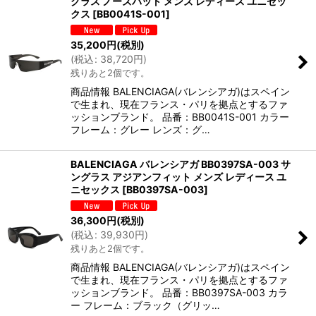
グラス ノーズパット メンズ レディース ユニセッ
クス
[
BB0041S-001
]
35,200
円
(税別)
(
税込
:
38,720
円
)
残りあと2個です。
商品情報 BALENCIAGA(バレンシアガ)はスペイン
で生まれ、現在フランス・パリを拠点とするファ
ッションブランド。 品番：BB0041S-001 カラー
フレーム：グレー レンズ：グ…
BALENCIAGA バレンシアガ BB0397SA-003 サ
ングラス アジアンフィット メンズ レディース ユ
ニセックス
[
BB0397SA-003
]
36,300
円
(税別)
(
税込
:
39,930
円
)
残りあと2個です。
商品情報 BALENCIAGA(バレンシアガ)はスペイン
で生まれ、現在フランス・パリを拠点とするファ
ッションブランド。 品番：BB0397SA-003 カラ
ー フレーム：ブラック（グリッ…