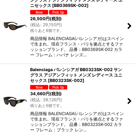
ニセックス
[
BB0369SK-002
]
26,500
円
(税別)
(
税込
:
29,150
円
)
残りあと8個です。
商品情報 BALENCIAGA(バレンシアガ)はスペイン
で生まれ、現在フランス・パリを拠点とするファ
ッションブランド。 品番：BB0369SK-002 カラ
ー フレーム：ハバナ レンズ…
Balenciaga バレンシアガ BB0323SK-002 サン
グラス アジアンフィット メンズ レディース ユニ
セックス
[
BB0323SK-002
]
34,660
円
(税別)
(
税込
:
38,126
円
)
残りあと6個です。
商品情報 BALENCIAGA(バレンシアガ)はスペイン
で生まれ、現在フランス・パリを拠点とするファ
ッションブランド。 品番：BB0323SK-002 カラ
ー フレーム：ブラック レン…