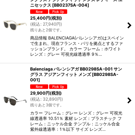
ニセックス
[
BB0237SA-004
]
25,400
円
(税別)
(
税込
:
27,940
円
)
残りあと2個です。
商品情報 BALENCIAGA(バレンシアガ)はスペイン
で生まれ、現在フランス・パリを拠点とするファ
ッションブランド。 カラー フレーム：ホワイト
レンズ：グレー 可視光線透過率 9％…
Balenciaga バレンシアガ BB0298SA-001 サン
グラス アジアンフィット メンズ
[
BB0298SA-
001
]
29,900
円
(税別)
(
税込
:
32,890
円
)
残りあと3個です。
カラー フレーム：グレー レンズ：グレー 可視光
線透過率 10.51％ 素材 レンズ：プラスチック フ
レーム：ニッケル合金 テンプル：ニッケル合金
紫外線透過率：1％以下 サイズ レンズ…