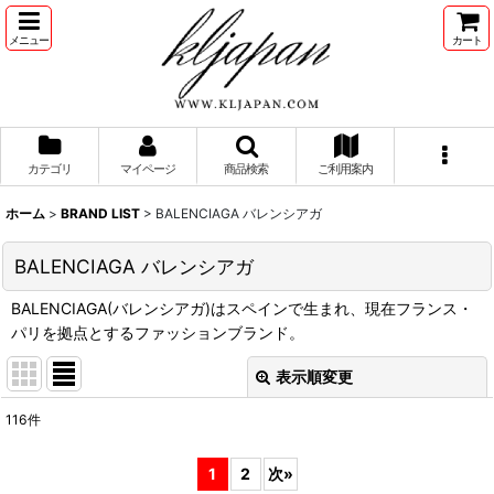
メニュー
カート
カテゴリ
マイページ
商品検索
ご利用案内
ホーム
>
BRAND LIST
>
BALENCIAGA バレンシアガ
BALENCIAGA バレンシアガ
BALENCIAGA(バレンシアガ)はスペインで生まれ、現在フランス・
パリを拠点とするファッションブランド。
表示順変更
閉じる
116
件
表示数
:
1
2
次
»