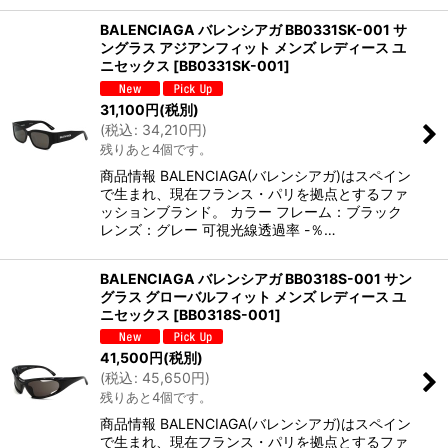
BALENCIAGA バレンシアガ BB0331SK-001 サ
ングラス アジアンフィット メンズ レディース ユ
ニセックス
[
BB0331SK-001
]
31,100
円
(税別)
(
税込
:
34,210
円
)
残りあと4個です。
商品情報 BALENCIAGA(バレンシアガ)はスペイン
で生まれ、現在フランス・パリを拠点とするファ
ッションブランド。 カラー フレーム：ブラック
レンズ：グレー 可視光線透過率 -％…
BALENCIAGA バレンシアガ BB0318S-001 サン
グラス グローバルフィット メンズ レディース ユ
ニセックス
[
BB0318S-001
]
41,500
円
(税別)
(
税込
:
45,650
円
)
残りあと4個です。
商品情報 BALENCIAGA(バレンシアガ)はスペイン
で生まれ、現在フランス・パリを拠点とするファ