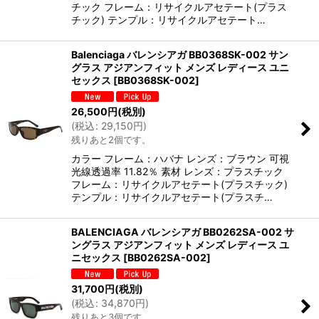
チック フレーム：リサイクルアセテート(プラス
チック) テンプル：リサイクルアセテート…
Balenciaga バレンシアガ BB0368SK-002 サン
グラス アジアンフィット メンズ レディース ユニ
セックス
[
BB0368SK-002
]
26,500
円
(税別)
(
税込
:
29,150
円
)
残りあと2個です。
カラー フレーム：ハバナ レンズ：ブラウン 可視
光線透過率 11.82％ 素材 レンズ：プラスチック
フレーム：リサイクルアセテート(プラスチック)
テンプル：リサイクルアセテート(プラスチ…
BALENCIAGA バレンシアガ BB0262SA-002 サ
ングラス アジアンフィット メンズ レディース ユ
ニセックス
[
BB0262SA-002
]
31,700
円
(税別)
(
税込
:
34,870
円
)
残りあと3個です。