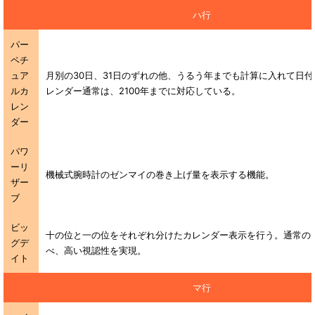
ハ行
パー
ペチ
ュア
月別の30日、31日のずれの他、うるう年までも計算に入れて日
ルカ
レンダー通常は、2100年までに対応している。
レン
ダー
パワ
ーリ
機械式腕時計のゼンマイの巻き上げ量を表示する機能。
ザー
ブ
ビッ
十の位と一の位をそれぞれ分けたカレンダー表示を行う。通常の
グデ
べ、高い視認性を実現。
イト
マ行