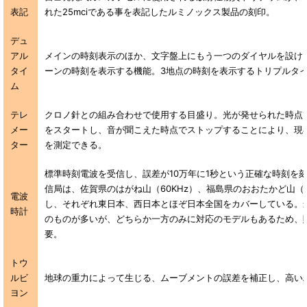
表記
れた25mciである事を表記したルミノックス製品の刻印。
デュ
アル
メインの時刻表示のほか、文字盤上にもう一つのダイヤルを設け
タイ
ーンの時刻を表示する機能。3地点の時刻を表示するトリプルタ
ム
テレ
クロノ針との組み合わせで使用する目盛り。光が発せられた時点
メー
をスタートし、音が聞こえた時点でストップすることにより、現
ター
を測定できる。
標準時刻電波を受信し、誤差が10万年に1秒という正確な時刻を
信局は、佐賀県のはがね山（60KHz）、福島県のおおたかど山（4
電波
し、それぞれ東日本、西日本とほぞ日本全国をカバーしている。
時計
のものが多いが、どちらか一方のみに対応のモデルもあるため、
要。
トウ
ルビ
地球の重力によって生じる、ムーブメントの誤差を補正し、高い
ヨン