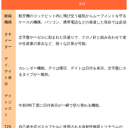
タ行
耐磁
航空機のコックピット内に飛び交う磁気からムーブメントを守る
機構
ケースの機構。パソコン、携帯電話などの発達した現在では必須
タキ
文字盤やベゼルに刻まれた目盛りで、クロノ針と組み合わせて使
メー
や生産量の算出など、様々な計算が可能。
ター
デ
イ、
カレンダー機能。デイは曜日、デイトは日付を表示。文字盤に小
デイ
るタイプが一般的。
ト表
示
デイ
トジ
午前0時丁度に日付表示が一瞬で切り替わる機能。
ャス
ト
T25
自己発光式ガスカプセルに使用される放射性物質トリチウムが、