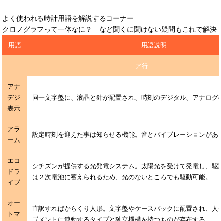
よく使われる時計用語を解説するコーナー
クロノグラフって一体なに？ など聞くに聞けない疑問もこれで解決
用語
用語説明
ア行
アナ
デジ
同一文字盤に、液晶と針が配置され、時刻のデジタル、アナログ
表示
アラ
設定時刻を迎えた事は知らせる機能。音とバイブレーションがあ
ーム
エコ
シチズンが提供する光発電システム。太陽光を受けて発電し、駆
ドラ
は２次電池に蓄えられるため、光のないところでも駆動可能。
イブ
オー
直訳すればからくり人形。文字盤やケースバックに配置され、人
トマ
ブメントに連動するタイプと独立機構を持つものが存在する。