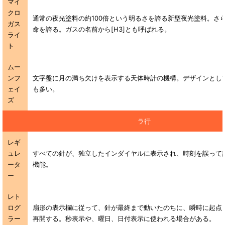
マイ
クロ
通常の夜光塗料の約100倍という明るさを誇る新型夜光塗料。さら
ガス
命を誇る。ガスの名前から[H3]とも呼ばれる。
ライ
ト
ムー
ンフ
文字盤に月の満ち欠けを表示する天体時計の機構。デザインとし
ェイ
も多い。
ズ
ラ行
レギ
ュレ
すべての針が、独立したインダイヤルに表示され、時刻を誤って
ータ
機能。
ー
レト
ログ
扇形の表示欄に従って、針が最終まで動いたのちに、瞬時に起点
ラー
再開する。秒表示や、曜日、日付表示に使われる場合がある。