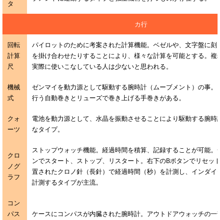
タ
カ行
回転
パイロットのために考案された計算機能。ベゼルや、文字盤に刻
計算
を掛け合わせたりすることにより、様々な計算を可能とする。複
尺
実際に使いこなしている人は少ないと思われる。
機械
ゼンマイを動力源として駆動する腕時計（ムーブメント）の事。
式
行う自動巻きとリューズで巻き上げる手巻きがある。
クォ
電池を動力源として、水晶を振動させることにより駆動する腕時
ーツ
なタイプ。
ストップウォッチ機能。経過時間を積算、記録することが可能。
クロ
ンでスタート、ストップ、リスタート。右下のBボタンでリセッ
ノグ
置されたクロノ針（長針）で経過時間（秒）を計測し、インダイ
ラフ
計測するタイプが主流。
コン
パス
ケースにコンパスが内臓された腕時計。アウトドアウォッチの一