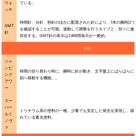
ウォ
ている。
ッチ
時間針、分針、秒針のほかに配置された針により、1本の腕時計で
GMT
を確認することが可能。連動して調整を行うタイプと、別々に修
針
存在する。GMT針の表示は24時間表示が一般的。
サ行
ジャ
ンピ
時間の切り替わり時に、瞬時に針が動き、文字盤上にばらばらに
ング
刻へ移動する機能。。
アワ
ー
スー
パー
トリチウム系の塗料の一種。少量でも安定した発光を実現し、様
ルミ
れている蓄光塗料。
ノヴ
ァ