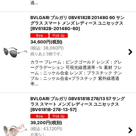
過…
BVLGARI ブルガリ 0BV6182B 20148G 60 サン
グラス スマート メンズ レディース ユニセックス
[
BV6182B-20148G-60
]
34,600
円
(税別)
(
税込
:
38,060
円
)
残りあと3個です。
カラー フレーム：ピンクゴールド レンズ：グレ
ーグラデーション 可視光線透過率 -％ 素材 フレ
ーム：ニッケル合金 レンズ：プラスチック テン
プル：ニッケル合金×プラスチック 紫外線透過
率…
BVLGARI ブルガリ 0BV6181B 278/13 57 サング
ラス スマート メンズ レディース ユニセックス
[
BV6181B-278-13-57
]
39,200
円
(税別)
(
税込
:
43,120
円
)
在庫なし