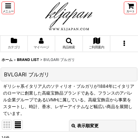
メニュー
カート
カテゴリ
マイページ
商品検索
ご利用案内
ホーム
>
BRAND LIST
>
BVLGARI ブルガリ
BVLGARI ブルガリ
ギリシャ系イタリア人のソティリオ・ブルガリが1884年にイタリア
のローマに創業した高級宝飾品ブランドである。フランスのアパレ
ル企業グループであるLVMHに属している。高級宝飾店から事業を
スタートし、時計、香水、レザーアイテムなど幅広い商品を展開し
ています。
表示順変更
閉じる
14
件