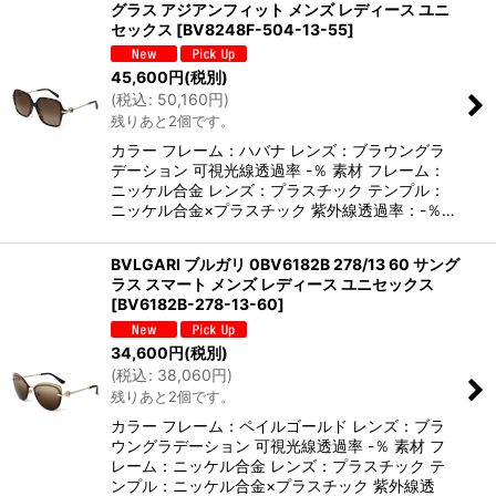
グラス アジアンフィット メンズ レディース ユニ
セックス
[
BV8248F-504-13-55
]
45,600
円
(税別)
(
税込
:
50,160
円
)
残りあと2個です。
カラー フレーム：ハバナ レンズ：ブラウングラ
デーション 可視光線透過率 -％ 素材 フレーム：
ニッケル合金 レンズ：プラスチック テンプル：
ニッケル合金×プラスチック 紫外線透過率：-％…
BVLGARI ブルガリ 0BV6182B 278/13 60 サング
ラス スマート メンズ レディース ユニセックス
[
BV6182B-278-13-60
]
34,600
円
(税別)
(
税込
:
38,060
円
)
残りあと2個です。
カラー フレーム：ペイルゴールド レンズ：ブラ
ウングラデーション 可視光線透過率 -％ 素材 フ
レーム：ニッケル合金 レンズ：プラスチック テ
ンプル：ニッケル合金×プラスチック 紫外線透