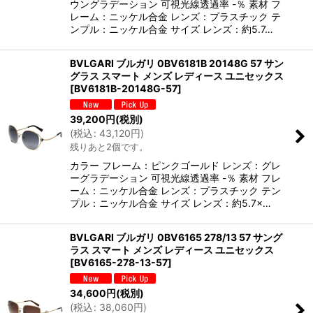
ウングラデーション 可視光線透過率 -％ 素材 フ
レーム：ニッケル合金 レンズ：プラスチック テ
ンプル：ニッケル合金 サイズ レンズ：約5.7…
BVLGARI ブルガリ 0BV6181B 20148G 57 サン
グラス スマート メンズ レディース ユニセックス
[
BV6181B-20148G-57
]
39,200
円
(税別)
(
税込
:
43,120
円
)
残りあと2個です。
カラー フレーム：ピンクゴールド レンズ：グレ
ーグラデーション 可視光線透過率 -％ 素材 フレ
ーム：ニッケル合金 レンズ：プラスチック テン
プル：ニッケル合金 サイズ レンズ：約5.7×…
BVLGARI ブルガリ 0BV6165 278/13 57 サング
ラス スマート メンズ レディース ユニセックス
[
BV6165-278-13-57
]
34,600
円
(税別)
(
税込
:
38,060
円
)