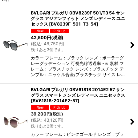
表示数
:
BVLGARI ブルガリ 0BV8239F 501/T3 54 サン
グラス アジアンフィット メンズ レディース ユニ
並び順
:
セックス
[
BV8239F-501-T3-54
]
42,500
円
(税別)
絞り込む
(
税込
:
46,750
円
)
残りあと3個です。
カラー フレーム：ブラック レンズ：ポーラーグ
レーグラデーション 可視光線透過率 -％ 素材 フ
レーム：プラスチック レンズ：プラスチック テ
ンプル：ニッケル合金/プラスチック サイズ レ…
BVLGARI ブルガリ 0BV6181B 2014E2 57 サン
グラス スマート メンズ レディース ユニセックス
[
BV6181B-2014E2-57
]
39,200
円
(税別)
(
税込
:
43,120
円
)
残りあと2個です。
カラー フレーム：ピンクゴールド レンズ：ブラ