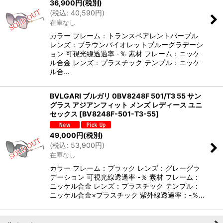
36,900
円
(税別)
(
税込
:
40,590
円
)
在庫なし
カラー フレーム：トランスペアレントパープル
レンズ：ブラウンバイオレットブルーグラデーシ
ョン 可視光線透過率 -％ 素材 フレーム：ニッケ
ル合金 レンズ：プラスチック テンプル：ニッケ
ル合…
BVLGARI ブルガリ 0BV8248F 501/T3 55 サン
グラス アジアンフィット メンズ レディース ユニ
セックス
[
BV8248F-501-T3-55
]
49,000
円
(税別)
(
税込
:
53,900
円
)
在庫なし
カラー フレーム：ブラック レンズ：グレーグラ
デーション 可視光線透過率 -％ 素材 フレーム：
ニッケル合金 レンズ：プラスチック テンプル：
ニッケル合金×プラスチック 紫外線透過率：-％…