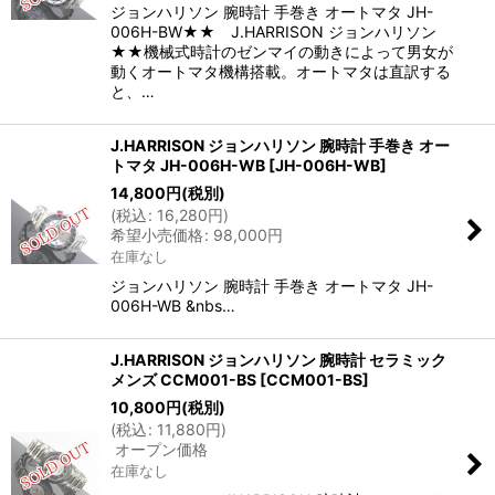
ジョンハリソン 腕時計 手巻き オートマタ JH-
006H-BW★★ J.HARRISON ジョンハリソン
★★機械式時計のゼンマイの動きによって男女が
動くオートマタ機構搭載。オートマタは直訳する
と、…
J.HARRISON ジョンハリソン 腕時計 手巻き オー
トマタ JH-006H-WB
[
JH-006H-WB
]
14,800
円
(税別)
(
税込
:
16,280
円
)
希望小売価格
:
98,000
円
在庫なし
ジョンハリソン 腕時計 手巻き オートマタ JH-
006H-WB &nbs…
J.HARRISON ジョンハリソン 腕時計 セラミック
メンズ CCM001-BS
[
CCM001-BS
]
10,800
円
(税別)
(
税込
:
11,880
円
)
オープン価格
在庫なし