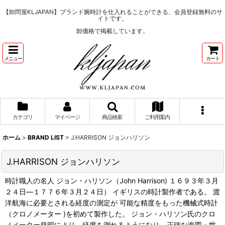
【卸問屋KLJAPAN】ブランド腕時計を仕入れることができる、会員登録無料のサ
イトです。
卸価格で掲載しています。
メニュー
カート
カテゴリ
マイページ
商品検索
ご利用案内
ホーム
>
BRAND LIST
>
J.HARRISON ジョンハリソン
J.HARRISON ジョンハリソン
時計職人の名人 ジョン・ハリソン（John Harrison) １６９３年３月
２４日―１７７６年３月２４日） イギリスの時計製作者である。 渡
洋航海に必要とされる経度の測定が 可能な精度をもった機械式時計
（クロノメーター )を初めて製作した。 ジョン・ハリソン氏のクロ
ノメーター発明により、経度を測れるようになり、正確な海図・世