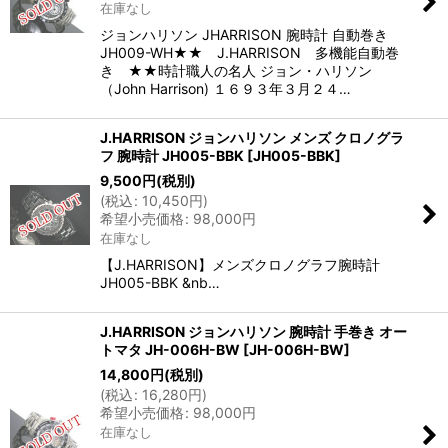
在庫なし
ジョンハリソン JHARRISON 腕時計 自動巻き
JH009-WH★★ J.HARRISON 多機能自動巻
き ★★時計職人の名人 ジョン・ハリソン
（John Harrison) １６９３年３月２４…
J.HARRISON ジョンハリソン メンズ クロノグラ
フ 腕時計 JH005-BBK
[
JH005-BBK
]
9,500
円
(税別)
(
税込
:
10,450
円
)
希望小売価格
:
98,000
円
在庫なし
【J.HARRISON】メンズクロノグラフ腕時計
JH005-BBK &nb…
J.HARRISON ジョンハリソン 腕時計 手巻き オー
トマタ JH-006H-BW
[
JH-006H-BW
]
14,800
円
(税別)
(
税込
:
16,280
円
)
希望小売価格
:
98,000
円
在庫なし