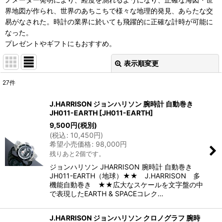
界地図が作られ、世界のあちこちで様々な地理的発見、あらたな交
易がなされた。時計の業界に於いても飛躍的に正確な計時が可能に
なった。
プレゼントやギフトにもおすすめ。
表示順変更
閉じる
27
件
表示数
:
J.HARRISON ジョンハリソン 腕時計 自動巻き
JH011-EARTH
[
JH011-EARTH
]
並び順
:
9,500
円
(税別)
(
税込
:
10,450
円
)
希望小売価格
:
98,000
円
絞り込む
残りあと2個です。
ジョンハリソン JHARRISON 腕時計 自動巻き
JH011-EARTH（地球）★★ J.HARRISON 多
機能自動巻き ★★広大なスケールを文字盤の中
で表現したEARTH & SPACEコレク…
J.HARRISON ジョンハリソン クロノグラフ 腕時