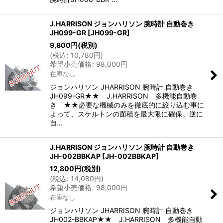
J.HARRISON ジョンハリソン 腕時計 自動巻き
JH099-GR
[
JH099-GR
]
9,800
円
(税別)
(
税込
:
10,780
円
)
希望小売価格
:
98,000
円
在庫なし
ジョンハリソン JHARRISON 腕時計 自動巻き
JH099-GR★★ J.HARRISON 多機能自動巻
き ★★必要な機械のみを徹底的に絞り込む事に
よって、スケルトンの面積を最大限に確保。逆に
自…
J.HARRISON ジョンハリソン 腕時計 自動巻き
JH-002BBKAP
[
JH-002BBKAP
]
12,800
円
(税別)
(
税込
:
14,080
円
)
希望小売価格
:
98,000
円
在庫なし
ジョンハリソン JHARRISON 腕時計 自動巻き
JH002-BBKAP★★ J.HARRISON 多機能自動