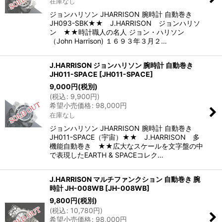
在庫なし
ジョンハリソン JHARRISON 腕時計 自動巻き
JH093-SBK★★ J.HARRISON ジョンハリソ
ン ★★時計職人の名人 ジョン・ハリソン
（John Harrison) １６９３年３月２…
J.HARRISON ジョンハリソン 腕時計 自動巻き
JH011-SPACE
[
JH011-SPACE
]
9,000
円
(税別)
(
税込
:
9,900
円
)
希望小売価格
:
98,000
円
在庫なし
ジョンハリソン JHARRISON 腕時計 自動巻き
JH011-SPACE（宇宙）★★ J.HARRISON 多
機能自動巻き ★★広大なスケールを文字盤の中
で表現したEARTH & SPACEコレク…
J.HARRISON マルチファンクション 自動巻き 腕
時計 JH-008WB
[
JH-008WB
]
9,800
円
(税別)
(
税込
:
10,780
円
)
希望小売価格
:
98,000
円