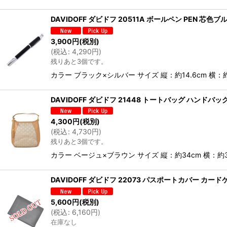
DAVIDOFF ダビドフ 20511A ボールペン PEN 芯色
3,900
円
(税別)
(
税込
:
4,290
円
)
残りあと3個です。
カラー ブラック×シルバー サイズ 縦：約14.6cm 横：
DAVIDOFF ダビドフ 21448 トートバッグ ハンドバッ
4,300
円
(税別)
(
税込
:
4,730
円
)
残りあと3個です。
カラー ベージュ×ブラウン サイズ 縦：約34cm 横：約
DAVIDOFF ダビドフ 22073 パスポートカバー カー
5,600
円
(税別)
(
税込
:
6,160
円
)
在庫なし