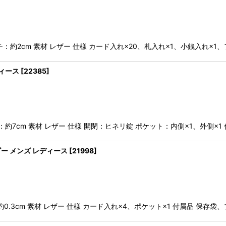
 マチ：約2cm 素材 レザー 仕様 カード入れ×20、札入れ×1、小銭入れ×
ディース
[
22385
]
マチ：約7cm 素材 レザー 仕様 開閉：ヒネリ錠 ポケット：内側×1、外側×
ルダー メンズ レディース
[
21998
]
：約0.3cm 素材 レザー 仕様 カード入れ×4、ポケット×1 付属品 保存