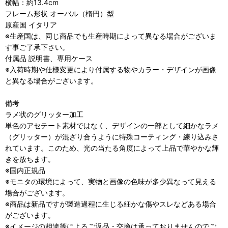
横幅：約13.4cm
フレーム形状 オーバル（楕円）型
原産国 イタリア
※生産国は、同じ商品でも生産時期によって異なる場合がございま
す事ご了承下さい。
付属品 説明書、専用ケース
※入荷時期や仕様変更により付属する物やカラー・デザインが画像
と異なる場合がございます。
備考
ラメ状のグリッター加工
単色のアセテート素材ではなく、デザインの一部として細かなラメ
（グリッター）が混ざり合うように特殊コーティング・練り込みさ
れています。このため、光の当たる角度によって上品で華やかな輝
きを放ちます。
※国内正規品
※モニタの環境によって、実物と画像の色味が多少異なって見える
場合がございます。
※商品は新品ですが製造過程に生じる細かな傷やスレなどある場合
がございます。
※イメージの相違等によるご返品・交換は承っておりませんのでご