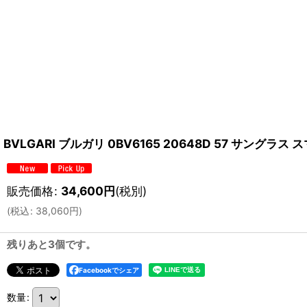
BVLGARI ブルガリ 0BV6165 20648D 57 サング
販売価格
:
34,600
円
(税別)
(
税込
:
38,060
円
)
残りあと3個です。
Facebookでシェア
数量
: