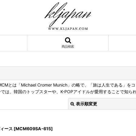
商品検索
Mとは「Michael Cromer Munich」の略で、「旅は人生であ
今では、韓国のトップスターや、K-POPアイドルが愛用することで知ら
表示順変更
ディース
[
MCM609SA-615
]