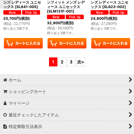
ンズ レディース ユニセ
ンフィット メンズ レデ
ンズ レディース ユニセ
ックス
[
SL641-005
]
ィース ユニセックス
ックス
[
SL623-002
]
[
SLM131F-001
]
20,700
円
(税別)
24,800
円
(税別)
32,900
円
(税別)
(
税込
:
22,770
円
)
(
税込
:
27,280
円
)
(
税込
:
36,190
円
)
残りあと3個です。
残りあと3個です。
残りあと3個です。
1
2
3
次
»
ホーム
ショッピングカート
マイページ
最近チェックしたアイテム
特定商取引法表示