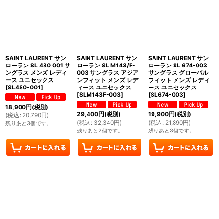
SAINT LAURENT サン
SAINT LAURENT サン
SAINT LAURENT サン
ローラン SL 480 001 サ
ローラン SL M143/F-
ローラン SL 674-003
ングラス メンズ レディ
003 サングラス アジア
サングラス グローバル
ース ユニセックス
ンフィット メンズ レデ
フィット メンズ レディ
[
SL480-001
]
ィース ユニセックス
ース ユニセックス
[
SLM143F-003
]
[
SL674-003
]
18,900
円
(税別)
29,400
円
(税別)
19,900
円
(税別)
(
税込
:
20,790
円
)
(
税込
:
32,340
円
)
(
税込
:
21,890
円
)
残りあと3個です。
残りあと2個です。
残りあと3個です。