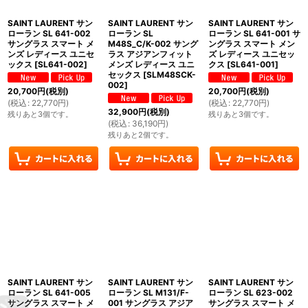
SAINT LAURENT サン
SAINT LAURENT サン
SAINT LAURENT サン
ローラン SL 641-002
ローラン SL
ローラン SL 641-001 サ
サングラス スマート メ
M48S_C/K-002 サング
ングラス スマート メン
ンズ レディース ユニセ
ラス アジアンフィット
ズ レディース ユニセッ
ックス
[
SL641-002
]
メンズ レディース ユニ
クス
[
SL641-001
]
セックス
[
SLM48SCK-
002
]
20,700
円
(税別)
20,700
円
(税別)
(
税込
:
22,770
円
)
(
税込
:
22,770
円
)
32,900
円
(税別)
残りあと3個です。
残りあと3個です。
(
税込
:
36,190
円
)
残りあと2個です。
SAINT LAURENT サン
SAINT LAURENT サン
SAINT LAURENT サン
ローラン SL 641-005
ローラン SL M131/F-
ローラン SL 623-002
サングラス スマート メ
001 サングラス アジア
サングラス スマート メ