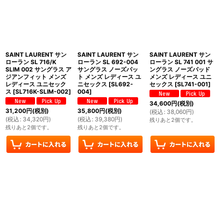
SAINT LAURENT サン
SAINT LAURENT サン
SAINT LAURENT サン
ローラン SL 716/K
ローラン SL 692-004
ローラン SL 741 001 サ
SLIM 002 サングラス ア
サングラス ノーズパッ
ングラス ノーズパッド
ジアンフィット メンズ
ト メンズ レディース ユ
メンズ レディース ユニ
レディース ユニセック
ニセックス
[
SL692-
セックス
[
SL741-001
]
ス
[
SL716K-SLIM-002
]
004
]
34,600
円
(税別)
31,200
円
(税別)
35,800
円
(税別)
(
税込
:
38,060
円
)
(
税込
:
34,320
円
)
(
税込
:
39,380
円
)
残りあと2個です。
残りあと2個です。
残りあと2個です。