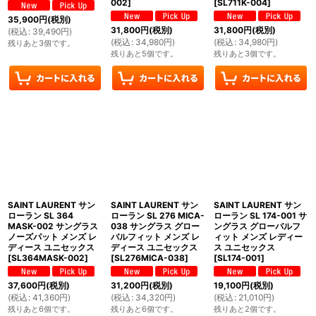
002
]
[
SL711K-004
]
35,900
円
(税別)
31,800
円
(税別)
31,800
円
(税別)
(
税込
:
39,490
円
)
(
税込
:
34,980
円
)
(
税込
:
34,980
円
)
残りあと3個です。
残りあと5個です。
残りあと3個です。
SAINT LAURENT サン
SAINT LAURENT サン
SAINT LAURENT サン
ローラン SL 364
ローラン SL 276 MICA-
ローラン SL 174-001 サ
MASK-002 サングラス
038 サングラス グロー
ングラス グローバルフ
ノーズパット メンズ レ
バルフィット メンズ レ
ィット メンズ レディー
ディース ユニセックス
ディース ユニセックス
ス ユニセックス
[
SL364MASK-002
]
[
SL276MICA-038
]
[
SL174-001
]
37,600
円
(税別)
31,200
円
(税別)
19,100
円
(税別)
(
税込
:
41,360
円
)
(
税込
:
34,320
円
)
(
税込
:
21,010
円
)
残りあと6個です。
残りあと6個です。
残りあと2個です。