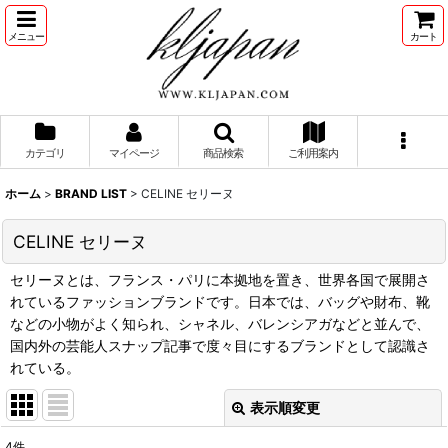
メニュー
カート
カテゴリ
マイページ
商品検索
ご利用案内
ホーム
>
BRAND LIST
>
CELINE セリーヌ
CELINE セリーヌ
セリーヌとは、フランス・パリに本拠地を置き、世界各国で展開さ
れているファッションブランドです。日本では、バッグや財布、靴
などの小物がよく知られ、シャネル、バレンシアガなどと並んで、
国内外の芸能人スナップ記事で度々目にするブランドとして認識さ
れている。
表示順変更
閉じる
4
件