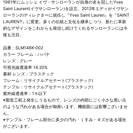
1961年にムッシュ イヴ・サンローランが自身の名を冠したYves
Saint Laurent(イヴサンローラン)を設立。2012年エディがイヴサン
ローランのディレクターに就任し『Yves Saint Lauren』を『SAINT
LAURENT』に変更。多くの伝統と文化を継承しつつ、新たに革新
的なデザインをこれからも発信し続けてくれるサンローランには今
後も注目。
品番：SLM146K-002
カラー フレーム：ハバナ
レンズ：グレー
可視光線透過率 14.20%
素材 レンズ：プラスチック
フレーム：リサイクルアセテート(プラスチック)
テンプル：リサイクルアセテート(プラスチック)
紫外線透過率：1％以下
※製造工程上発生しうるもので、レンズの内部にごく小さな黒い点
のような汚れがある場合が御座います。機能面には影響ございませ
ん。
※テンプル・フレーム部分に多少の汚れ・くすみ・キズがある場合
がございます。