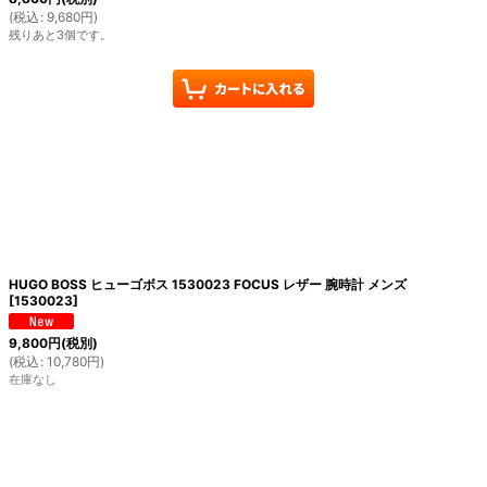
(
税込
:
9,680
円
)
残りあと3個です。
HUGO BOSS ヒューゴボス 1530023 FOCUS レザー 腕時計 メンズ
[
1530023
]
9,800
円
(税別)
(
税込
:
10,780
円
)
在庫なし