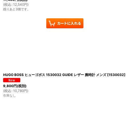
(
税込
:
12,540
円
)
残りあと3個です。
HUGO BOSS ヒューゴボス 1530032 GUIDE レザー 腕時計 メンズ
[
1530032
]
9,800
円
(税別)
(
税込
:
10,780
円
)
在庫なし