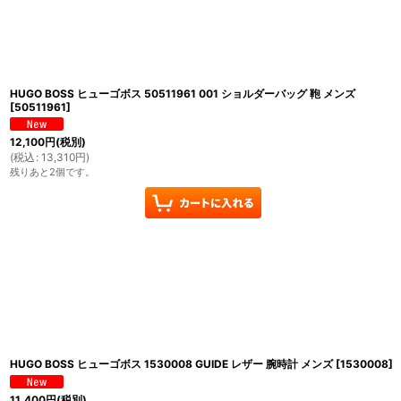
並び順
:
HUGO BOSS ヒューゴボス 50511961 001 ショルダーバッグ 鞄 メンズ
[
50511961
]
12,100
円
(税別)
(
税込
:
13,310
円
)
残りあと2個です。
HUGO BOSS ヒューゴボス 1530008 GUIDE レザー 腕時計 メンズ
[
1530008
]
11,400
円
(税別)