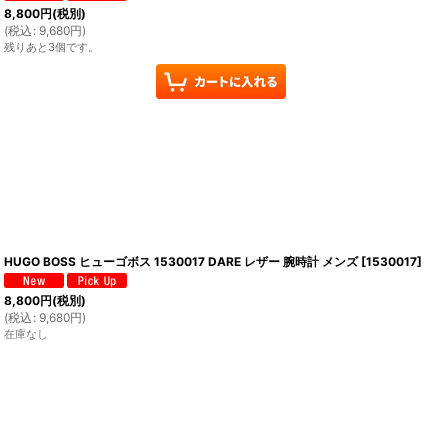
8,800
円
(税別)
(
税込
:
9,680
円
)
残りあと3個です。
HUGO BOSS ヒューゴボス 1530017 DARE レザー 腕時計 メンズ
[
1530017
]
8,800
円
(税別)
(
税込
:
9,680
円
)
在庫なし