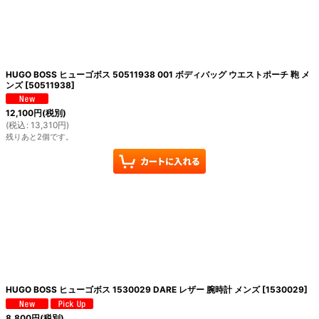
絞り込む
HUGO BOSS ヒューゴボス 50511938 001 ボディバッグ ウエストポーチ 鞄 メ
ンズ
[
50511938
]
12,100
円
(税別)
(
税込
:
13,310
円
)
残りあと2個です。
HUGO BOSS ヒューゴボス 1530029 DARE レザー 腕時計 メンズ
[
1530029
]
8,800
円
(税別)