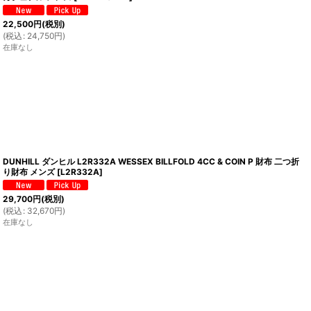
22,500
円
(税別)
(
税込
:
24,750
円
)
在庫なし
DUNHILL ダンヒル L2R332A WESSEX BILLFOLD 4CC & COIN P 財布 二つ折
り財布 メンズ
[
L2R332A
]
29,700
円
(税別)
(
税込
:
32,670
円
)
在庫なし