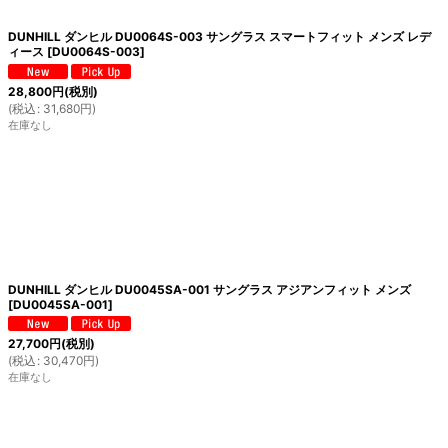
DUNHILL ダンヒル DU0064S-003 サングラス スマートフィット メンズ レデ
ィース
[
DU0064S-003
]
28,800
円
(税別)
(
税込
:
31,680
円
)
在庫なし
DUNHILL ダンヒル DU0045SA-001 サングラス アジアンフィット メンズ
[
DU0045SA-001
]
27,700
円
(税別)
(
税込
:
30,470
円
)
在庫なし