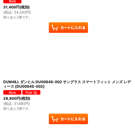
31,400
円
(税別)
(
税込
:
34,540
円
)
残りあと2個です。
DUNHILL ダンヒル DU0064S-002 サングラス スマートフィット メンズ レデ
ィース
[
DU0064S-002
]
28,800
円
(税別)
(
税込
:
31,680
円
)
残りあと2個です。