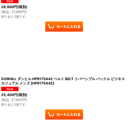
28,800
円
(税別)
(
税込
:
31,680
円
)
残りあと2個です。
DUNHILL ダンヒル HPR175A42 ベルト BELT リバーシブル バックル ビジネス
カジュアル メンズ
[
HPR175A42
]
25,400
円
(税別)
(
税込
:
27,940
円
)
残りあと2個です。