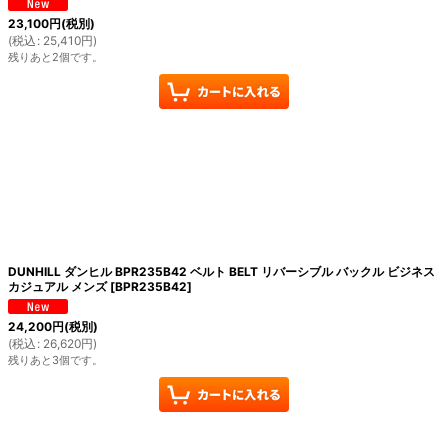
23,100
円
(税別)
(
税込
:
25,410
円
)
残りあと2個です。
DUNHILL ダンヒル BPR235B42 ベルト BELT リバーシブル バックル ビジネス
カジュアル メンズ
[
BPR235B42
]
24,200
円
(税別)
(
税込
:
26,620
円
)
残りあと3個です。