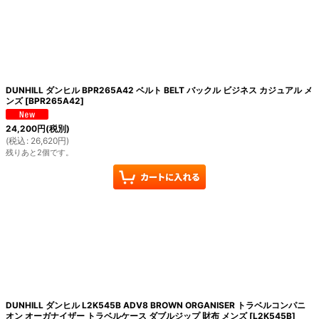
DUNHILL ダンヒル BPR265A42 ベルト BELT バックル ビジネス カジュアル メ
ンズ
[
BPR265A42
]
24,200
円
(税別)
(
税込
:
26,620
円
)
残りあと2個です。
DUNHILL ダンヒル L2K545B ADV8 BROWN ORGANISER トラベルコンパニ
オン オーガナイザー トラベルケース ダブルジップ 財布 メンズ
[
L2K545B
]