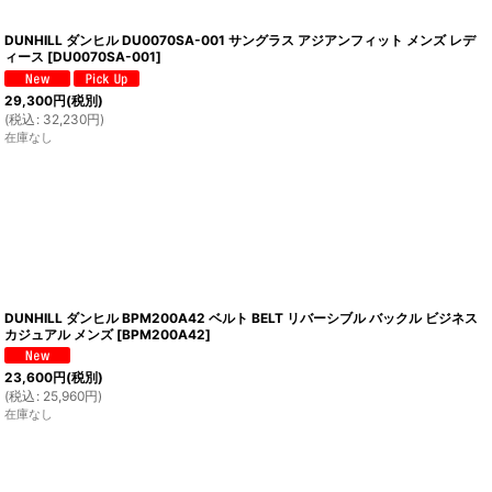
DUNHILL ダンヒル DU0070SA-001 サングラス アジアンフィット メンズ レデ
ィース
[
DU0070SA-001
]
29,300
円
(税別)
(
税込
:
32,230
円
)
在庫なし
DUNHILL ダンヒル BPM200A42 ベルト BELT リバーシブル バックル ビジネス
カジュアル メンズ
[
BPM200A42
]
23,600
円
(税別)
(
税込
:
25,960
円
)
在庫なし