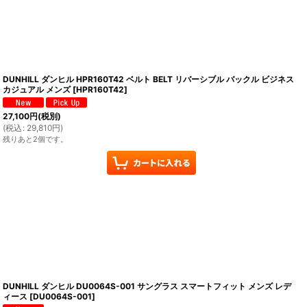
DUNHILL ダンヒル HPR160T42 ベルト BELT リバーシブル バックル ビジネス
カジュアル メンズ
[
HPR160T42
]
27,100
円
(税別)
(
税込
:
29,810
円
)
残りあと2個です。
DUNHILL ダンヒル DU0064S-001 サングラス スマートフィット メンズ レデ
ィース
[
DU0064S-001
]