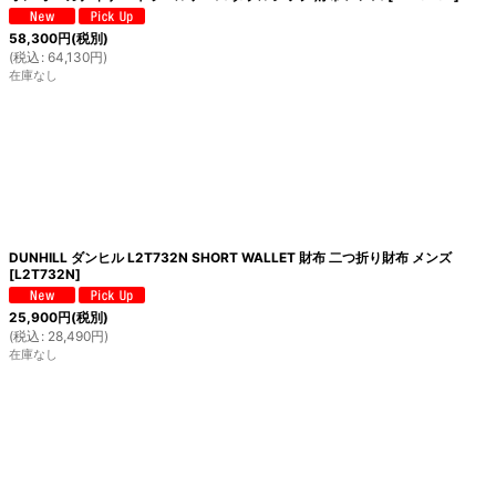
58,300
円
(税別)
(
税込
:
64,130
円
)
在庫なし
DUNHILL ダンヒル L2T732N SHORT WALLET 財布 二つ折り財布 メンズ
[
L2T732N
]
25,900
円
(税別)
(
税込
:
28,490
円
)
在庫なし