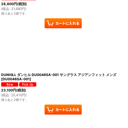
28,800
円
(税別)
(
税込
:
31,680
円
)
残りあと2個です。
DUNHILL ダンヒル DU0046SA-001 サングラス アジアンフィット メンズ
[
DU0046SA-001
]
23,100
円
(税別)
(
税込
:
25,410
円
)
残りあと2個です。