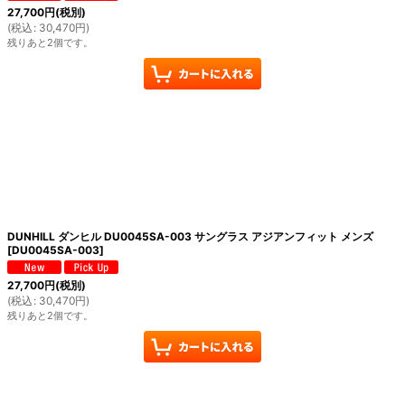
27,700
円
(税別)
(
税込
:
30,470
円
)
残りあと2個です。
DUNHILL ダンヒル DU0045SA-003 サングラス アジアンフィット メンズ
[
DU0045SA-003
]
27,700
円
(税別)
(
税込
:
30,470
円
)
残りあと2個です。