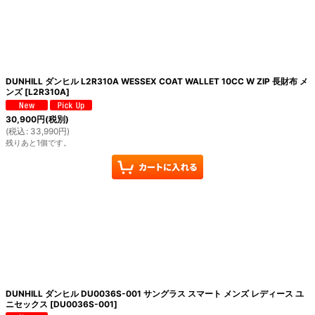
DUNHILL ダンヒル L2R310A WESSEX COAT WALLET 10CC W ZIP 長財布 メ
ンズ
[
L2R310A
]
30,900
円
(税別)
(
税込
:
33,990
円
)
残りあと1個です。
DUNHILL ダンヒル DU0036S-001 サングラス スマート メンズ レディース ユ
ニセックス
[
DU0036S-001
]