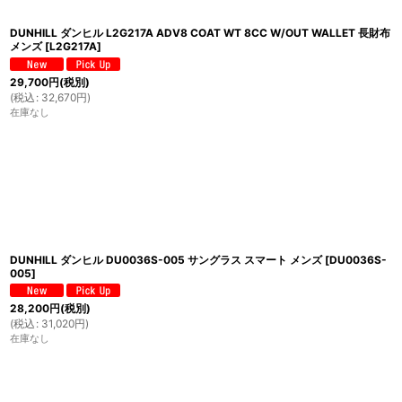
DUNHILL ダンヒル L2G217A ADV8 COAT WT 8CC W/OUT WALLET 長財布
メンズ
[
L2G217A
]
29,700
円
(税別)
(
税込
:
32,670
円
)
在庫なし
DUNHILL ダンヒル DU0036S-005 サングラス スマート メンズ
[
DU0036S-
005
]
28,200
円
(税別)
(
税込
:
31,020
円
)
在庫なし