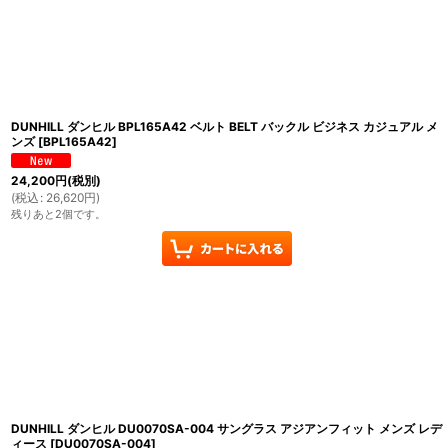
DUNHILL ダンヒル BPL165A42 ベルト BELT バックル ビジネス カジュアル メ
ンズ
[
BPL165A42
]
24,200
円
(税別)
(
税込
:
26,620
円
)
残りあと2個です。
DUNHILL ダンヒル DU0070SA-004 サングラス アジアンフィット メンズ レデ
ィース
[
DU0070SA-004
]