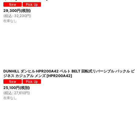
29,300
円
(税別)
(
税込
:
32,230
円
)
在庫なし
DUNHILL ダンヒル HPR200A42 ベルト BELT 回転式リバーシブル バックル ビ
ジネス カジュアル メンズ
[
HPR200A42
]
25,100
円
(税別)
(
税込
:
27,610
円
)
在庫なし