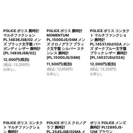
POLICE ポリス 腕時計
POLICE ポリス 腕時計
POLICE ポリス コンタク
マルチファクション
MOMENTUM
ト マルチファンクショ
PL.14836JSB/02 メン
PL.15000JS/04M メン
ン 腕時計
ズ ブラック文字盤 バー
ズ クロノグラフ ブラッ
PL.14537JSU/02A メン
ガンディ レザー 腕時計
ク文字盤 シルバー ステ
ズ ダークブルー文字盤
[
PL.14836JSB/02
]
ンレス 腕時計
ブラック レザー 腕時計
[
PL.15000JS/04M
]
[
PL.14537JSU/02A
]
12,000
円
(税別)
11,500
円
(税別)
12,000
円
(税別)
(
税込
:
13,200
円
)
(
税込
:
12,650
円
)
(
税込
:
13,200
円
)
在庫なし
在庫なし
在庫なし
POLICE ポリス コンタク
POLICE ポリス クロノグ
ポリス POLICE メンズ
ト マルチファンクショ
ラフ 腕時計
腕時計 PL12895JS-
ン 腕時計
PL.2545JSB/02MA メ
12M ブラウン