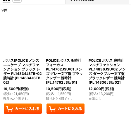
9
件
表示数
:
並び順
:
絞り込む
ポリス]POLICE メンズ
POLICE ポリス 腕時計
POLICE ポリス 腕時計
エスケープ マルチファ
フォーカス
マルチファクション
ンクション ブラック レ
PL.14762JSU/61 メン
PL.14836JSU/02 メン
ザー PL14834JSTB-02
ズ グレー文字盤 ブラッ
ズ ダークブルー文字盤
腕時計
[
PL14834JSTB-
クレザー 腕時計
ブラックレザー 腕時計
02
]
[
PL.14762JSU/61
]
[
PL.14836JSU/02
]
19,500
円
(税別)
10,500
円
(税別)
12,000
円
(税別)
(
税込
:
21,450
円
)
(
税込
:
11,550
円
)
(
税込
:
13,200
円
)
残りあと1個です。
残りあと4個です。
在庫なし