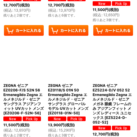
12,700
円
(税別)
12,700
円
(税別)
11,500
円
(税別)
(
税込
:
13,970
円
)
(
税込
:
13,970
円
)
(
税込
:
12,650
円
)
残りあと2個です。
残りあと6個です。
残りあと3個です。
ZEGNA ゼニア
ZEGNA ゼニア
ZEGNA ゼニア
EZ0206-F/S 52N 56
EZ0118/S 01N 50
EZ5224-D/V 052 52
Ermenegildo Zegna エ
Ermenegildo Zegna エ
Ermenegildo Zegna エ
ルメネジルド・ゼニア
ルメネジルド・ゼニア
ルメネジルド・ゼニア
サングラス アジアンフ
サングラス グローバル
メガネ 眼鏡 フレームの
ィット UVカット メンズ
モデル UVカット メンズ
み アジアンフィット メ
[
EZ0206-F-52N-56
]
[
EZ0118-01N-50
]
ンズ レディース ユニセ
ックス
[
EZ5224-D-
052-52
]
11,500
円
(税別)
13,900
円
(税別)
(
税込
:
12,650
円
)
(
税込
:
15,290
円
)
12,700
円
(税別)
残りあと2個です。
残りあと3個です。