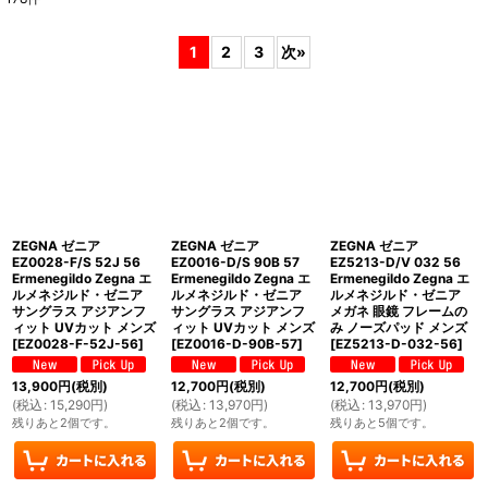
表示数
:
1
2
3
次
»
並び順
:
絞り込む
ZEGNA ゼニア
ZEGNA ゼニア
ZEGNA ゼニア
EZ0028-F/S 52J 56
EZ0016-D/S 90B 57
EZ5213-D/V 032 56
Ermenegildo Zegna エ
Ermenegildo Zegna エ
Ermenegildo Zegna エ
ルメネジルド・ゼニア
ルメネジルド・ゼニア
ルメネジルド・ゼニア
サングラス アジアンフ
サングラス アジアンフ
メガネ 眼鏡 フレームの
ィット UVカット メンズ
ィット UVカット メンズ
み ノーズパッド メンズ
[
EZ0028-F-52J-56
]
[
EZ0016-D-90B-57
]
[
EZ5213-D-032-56
]
13,900
円
(税別)
12,700
円
(税別)
12,700
円
(税別)
(
税込
:
15,290
円
)
(
税込
:
13,970
円
)
(
税込
:
13,970
円
)
残りあと2個です。
残りあと2個です。
残りあと5個です。