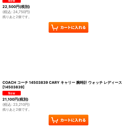
22,500
円
(税別)
(
税込
:
24,750
円
)
残りあと2個です。
COACH コーチ 14503839 CARY キャリー 腕時計 ウォッチ レディース
[
14503839
]
21,100
円
(税別)
(
税込
:
23,210
円
)
残りあと2個です。