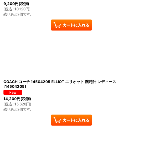
9,200
円
(税別)
(
税込
:
10,120
円
)
残りあと2個です。
COACH コーチ 14504205 ELLIOT エリオット 腕時計 レディース
[
14504205
]
14,200
円
(税別)
(
税込
:
15,620
円
)
残りあと2個です。