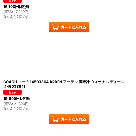
16,100
円
(税別)
(
税込
:
17,710
円
)
残りあと2個です。
COACH コーチ 14503864 ARDEN アーデン 腕時計 ウォッチ レディース
[
14503864
]
19,900
円
(税別)
(
税込
:
21,890
円
)
残りあと2個です。