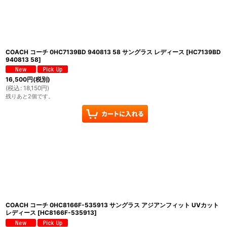
COACH コーチ 0HC7139BD 940813 58 サングラス レディース
[
HC7139BD
940813 58
]
16,500
円
(税別)
(
税込
:
18,150
円
)
残りあと2個です。
COACH コーチ 0HC8166F-535913 サングラス アジアンフィット UVカット
レディース
[
HC8166F-535913
]