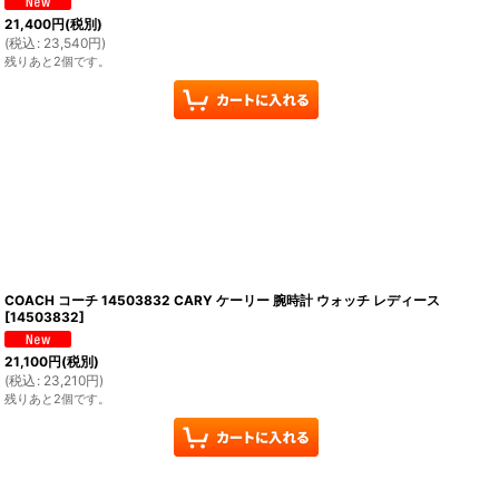
21,400
円
(税別)
(
税込
:
23,540
円
)
残りあと2個です。
COACH コーチ 14503832 CARY ケーリー 腕時計 ウォッチ レディース
[
14503832
]
21,100
円
(税別)
(
税込
:
23,210
円
)
残りあと2個です。