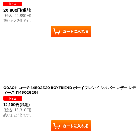
20,800
円
(税別)
(
税込
:
22,880
円
)
残りあと2個です。
COACH コーチ 14502529 BOYFRIEND ボーイフレンド シルバー レザー レデ
ィース
[
14502529
]
12,100
円
(税別)
(
税込
:
13,310
円
)
残りあと3個です。