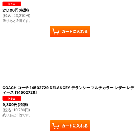
21,100
円
(税別)
(
税込
:
23,210
円
)
残りあと2個です。
COACH コーチ 14502729 DELANCEY デランシー マルチカラー レザー レデ
ィース
[
14502729
]
9,800
円
(税別)
(
税込
:
10,780
円
)
残りあと3個です。