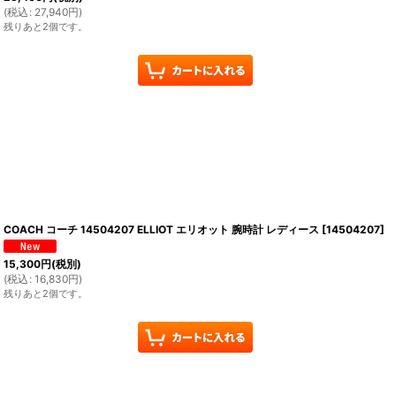
(
税込
:
27,940
円
)
残りあと2個です。
COACH コーチ 14504207 ELLIOT エリオット 腕時計 レディース
[
14504207
]
15,300
円
(税別)
(
税込
:
16,830
円
)
残りあと2個です。