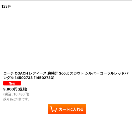
123
件
表示数
:
並び順
:
コーチ COACH レディース 腕時計 Scout スカウト シルバー コーラルレッドバ
ングル 14502733
[
14502733
]
9,800
円
(税別)
(
税込
:
10,780
円
)
残りあと5個です。