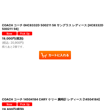
COACH コーチ 0HC8332D 500211 56 サングラス レディース
[
HC8332D
500211 56
]
19,000
円
(税別)
(
税込
:
20,900
円
)
残りあと2個です。
COACH コーチ 14504184 CARY ケリー 腕時計 レディース
[
14504184
]
28,600
円
(税別)