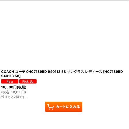
COACH コーチ 0HC7139BD 940113 58 サングラス レディース
[
HC7139BD
940113 58
]
16,500
円
(税別)
(
税込
:
18,150
円
)
残りあと2個です。