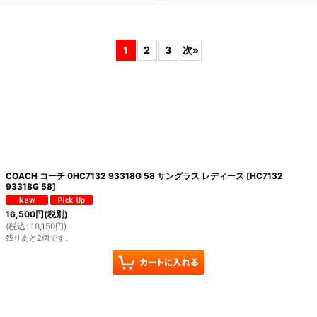
1
2
3
次
»
絞り込む
COACH コーチ 0HC7132 93318G 58 サングラス レディース
[
HC7132
93318G 58
]
16,500
円
(税別)
(
税込
:
18,150
円
)
残りあと2個です。