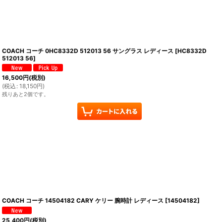
COACH コーチ 0HC8332D 512013 56 サングラス レディース
[
HC8332D
512013 56
]
16,500
円
(税別)
(
税込
:
18,150
円
)
残りあと2個です。
COACH コーチ 14504182 CARY ケリー 腕時計 レディース
[
14504182
]
25,400
円
(税別)