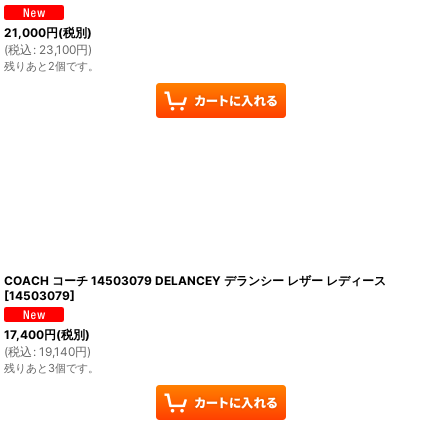
21,000
円
(税別)
(
税込
:
23,100
円
)
残りあと2個です。
COACH コーチ 14503079 DELANCEY デランシー レザー レディース
[
14503079
]
17,400
円
(税別)
(
税込
:
19,140
円
)
残りあと3個です。