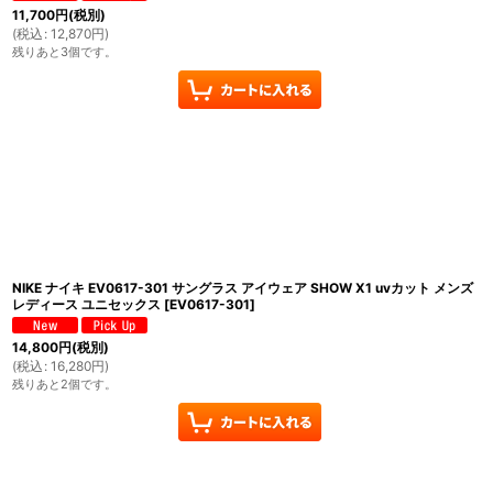
11,700
円
(税別)
(
税込
:
12,870
円
)
残りあと3個です。
NIKE ナイキ EV0617-301 サングラス アイウェア SHOW X1 uvカット メンズ
レディース ユニセックス
[
EV0617-301
]
14,800
円
(税別)
(
税込
:
16,280
円
)
残りあと2個です。