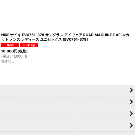
NIKE ナイキ EV0751-378 サングラス アイウェア ROAD MACHINE E AF uvカ
ット メンズ レディース ユニセックス
[
EV0751-378
]
10,000
円
(税別)
(
税込
:
11,000
円
)
在庫なし