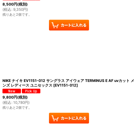
8,500
円
(税別)
(
税込
:
9,350
円
)
残りあと2個です。
NIKE ナイキ EV1151-012 サングラス アイウェア TERMINUS E AF uvカット メ
ンズ レディース ユニセックス
[
EV1151-012
]
9,800
円
(税別)
(
税込
:
10,780
円
)
残りあと2個です。