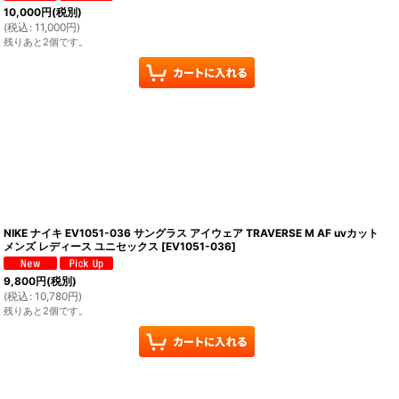
10,000
円
(税別)
(
税込
:
11,000
円
)
残りあと2個です。
NIKE ナイキ EV1051-036 サングラス アイウェア TRAVERSE M AF uvカット
メンズ レディース ユニセックス
[
EV1051-036
]
9,800
円
(税別)
(
税込
:
10,780
円
)
残りあと2個です。