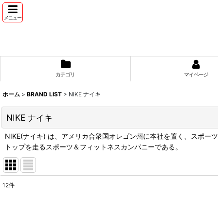
メニュー
カテゴリ
マイページ
ホーム
>
BRAND LIST
>
NIKE ナイキ
NIKE ナイキ
NIKE(ナイキ) は、アメリカ合衆国オレゴン州に本社を置く、ス
トップを走るスポーツ＆フィットネスカンパニーである。
12
件
表示数
: