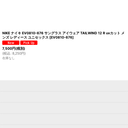
NIKE ナイキ EV0810-676 サングラス アイウェア TAILWIND 12 R uvカット メ
ンズ レディース ユニセックス
[
EV0810-676
]
7,500
円
(税別)
(
税込
:
8,250
円
)
在庫なし