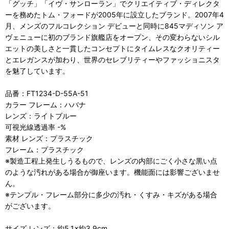
「グッチ」「イヴ・サンローラン」でクリエイティブ・ディレクタ
ーを務めたトム・フォードが2005年に設立したブランド。2007年4
月、メンズのフルコレクション デビューと同時に845マディソン ア
ヴェニューに初のブランド旗艦店をオープン、その変わらないシル
エットの美しさと一貫したコンセプトにタイムレスなクオリティー
とエレガンスが加わり、世界のセレブリティーやファッショニスタ
を魅了しています。
品番：FT1234-D-55A-51
カラー フレーム：ハバナ
レンズ：ライトブルー
可視光線透過率 -%
素材 レンズ：プラスチック
フレーム：プラスチック
※製造工程上発生しうるもので、レンズの内部にごく小さな黒い点
のような汚れがある場合が御座います。機能面には影響ございませ
ん。
※テンプル・フレーム部分に多少の汚れ・くすみ・キズがある場合
がございます。
サイズ レンズ：約5.1×約3.9cm