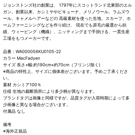
ジョンストンズ社の創業は、 1797年にスコットランド北東部のエル
ガン。創業以来、カシミヤやビキューナ、メリノウール、ラムズウ
ール、キャメルヘアーなどの 高級素材を使った生地、スカーフ、ホ
ームファーニシングなどを作り続け、 現在でも原毛の厳選から紡
績、ウィービング（機織）、ニッティングまで手掛ける、一貫生産
工場をもつメーカーです。
品番：WA000056KU0105-22
カラー MacFadyen
サイズ 長さ×幅:約190cm×約70cm（フリンジ除く)
※商品の特性上、サイズに個体差がございます。予めご了承くださ
い。
素材 カシミア100％
仕様 生地の裁断箇所により多少柄が異なります。
ブランドタグは画像と同様ですが、品質タグが入荷時期によって多
少画像と異なる場合がございます。
付属品 なし
備考
※海外正規品