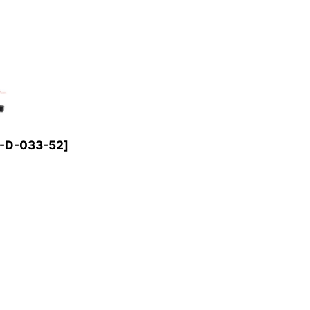
-D-033-52
]