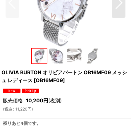
OLIVIA BURTON オリビアバートン OB16MF09 メッシ
ュ レディース
[
OB16MF09
]
販売価格
:
10,200
円
(税別)
(
税込
:
11,220
円
)
残りあと4個です。