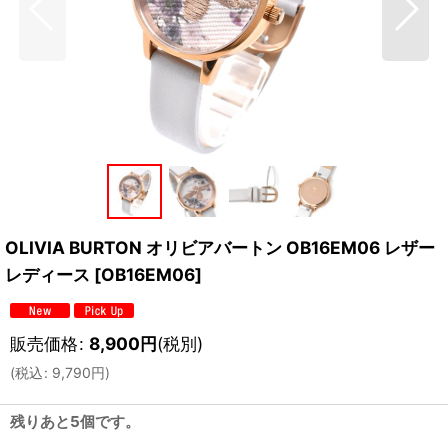
OLIVIA BURTON オリビアバートン OB16EM06 レザー
レディース
[
OB16EM06
]
販売価格
:
8,900
円
(税別)
(
税込
:
9,790
円
)
残りあと5個です。