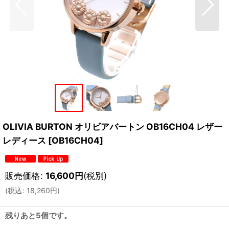
OLIVIA BURTON オリビアバートン OB16CH04 レザー
レディース
[
OB16CH04
]
販売価格
:
16,600
円
(税別)
(
税込
:
18,260
円
)
残りあと5個です。