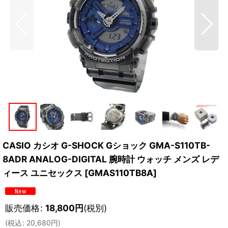
CASIO カシオ G-SHOCK Gショック GMA-S110TB-
8ADR ANALOG-DIGITAL 腕時計 ウォッチ メンズ レデ
ィース ユニセックス
[
GMAS110TB8A
]
販売価格
:
18,800
円
(税別)
(
税込
:
20,680
円
)