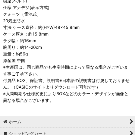
樹脂(ベルト)
仕様 アナデジ(表示方式)
クォーツ（電池式）
20気圧防水
寸法 ケース直径：約(H×W)49×45.9mm
ケース厚さ：約15.8mm
ラグ幅：約16mm
腕周り：約14-20cm
重量：約56g
原産国 中国
※生産国は、同じ商品でも生産時期によって異なる場合がございま
す事ご了承下さい。
付属品 BOX、保証書、説明書※日本語の説明書は付属しておりませ
ん。（CASIOのサイトよりダウンロード可能です）
※入荷時期や仕様変更によりBOXなどのカラー・デザインが画像と
異なる場合がございます。
ホーム
ショッピングカート