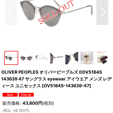
OLIVER PEOPLES オリバーピープルズ 0OV5184S
143639 47 サングラス eyewear アイウエア メンズ レデ
ィース ユニセックス
[
OV5184S-143639-47
]
販売価格
:
43,800
円
(税別)
(
税込
:
48,180
円
)