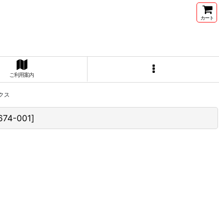
カート
ご利用案内
ックス
674-001
]