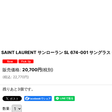
SAINT LAURENT サンローラン SL 674-001 サ
販売価格
:
20,700
円
(税別)
(
税込
:
22,770
円
)
残りあと3個です。
Facebookでシェア
数量
: