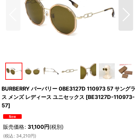
BURBERRY バーバリー 0BE3127D 110973 57 サングラ
ス メンズ レディース ユニセックス
[
BE3127D-110973-
57
]
販売価格
:
31,100
円
(税別)
(
税込
:
34,210
円
)