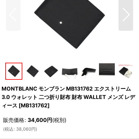
MONTBLANC モンブラン MB131762 エクストリーム
3.0 ウォレット 二つ折り財布 財布 WALLET メンズ レデ
ィース
[
MB131762
]
販売価格
:
34,600
円
(税別)
(
税込
:
38,060
円
)