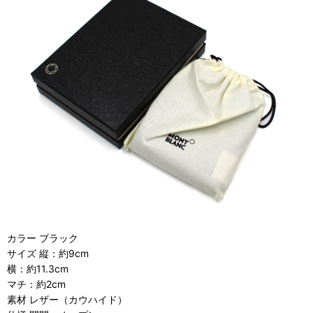
カラー ブラック
サイズ 縦：約9cm
横：約11.3cm
マチ：約2cm
素材 レザー（カウハイド）