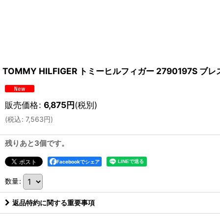
TOMMY HILFIGER トミーヒルフィガー 2790197S
販売価格
:
6,875
円
(税別)
(
税込
:
7,563
円
)
残りあと3個です。
Facebookでシェア
数量
:
返品特約に関する重要事項