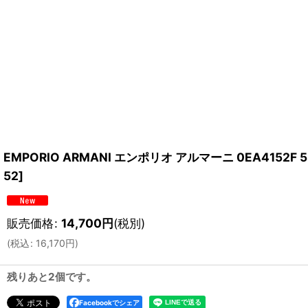
EMPORIO ARMANI エンポリオ アルマーニ 0EA415
52
]
販売価格
:
14,700
円
(税別)
(
税込
:
16,170
円
)
残りあと2個です。
Facebookでシェア