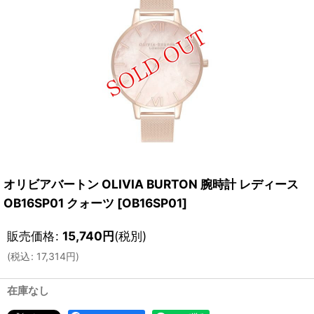
オリビアバートン OLIVIA BURTON 腕時計 レディース
OB16SP01 クォーツ
[
OB16SP01
]
販売価格
:
15,740
円
(税別)
(
税込
:
17,314
円
)
在庫なし