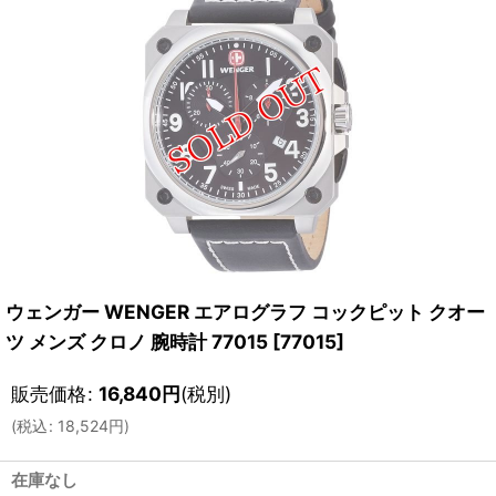
ウェンガー WENGER エアログラフ コックピット クオー
ツ メンズ クロノ 腕時計 77015
[
77015
]
販売価格
:
16,840
円
(税別)
(
税込
:
18,524
円
)
在庫なし