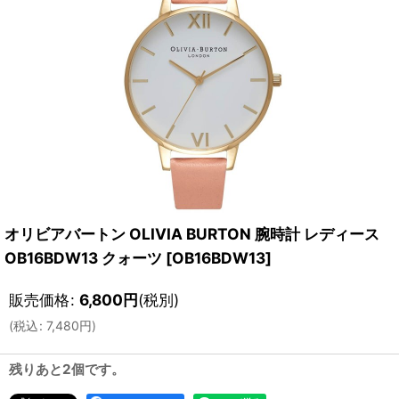
オリビアバートン OLIVIA BURTON 腕時計 レディース
OB16BDW13 クォーツ
[
OB16BDW13
]
販売価格
:
6,800
円
(税別)
(
税込
:
7,480
円
)
残りあと2個です。