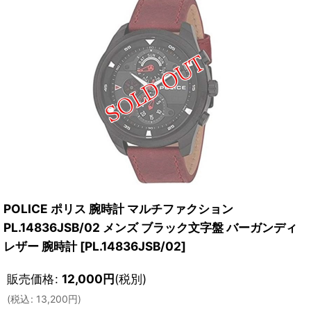
POLICE ポリス 腕時計 マルチファクション
PL.14836JSB/02 メンズ ブラック文字盤 バーガンディ
レザー 腕時計
[
PL.14836JSB/02
]
販売価格
:
12,000
円
(税別)
(
税込
:
13,200
円
)