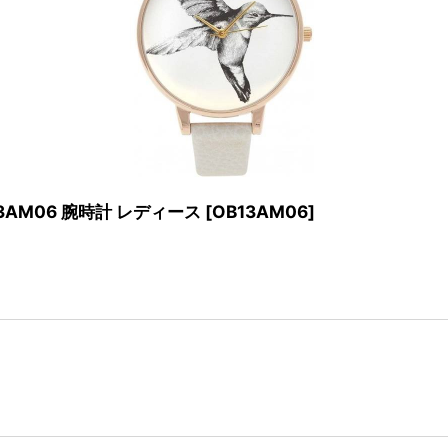
13AM06 腕時計 レディース
[
OB13AM06
]