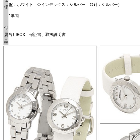
盤：ホワイト ○インデックス：シルバー ○針：シルバー）
様
1年間
付
属
専用BOX、保証書、取扱説明書
品