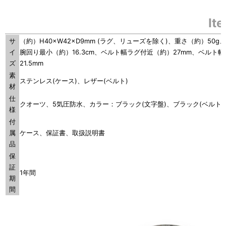
It
サ
（約）H40×W42×D9mm (ラグ、リューズを除く)、重さ（約）50g、
イ
腕回り最小（約）16.3cm、ベルト幅ラグ付近（約）27mm、ベルト
ズ
21.5mm
素
ステンレス(ケース)、レザー(ベルト)
材
仕
クオーツ、5気圧防水、カラー：ブラック(文字盤)、ブラック(ベルト)
様
付
属
ケース、保証書、取扱説明書
品
保
証
1年間
期
間