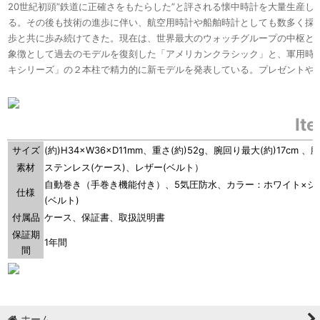
20世紀初頭”鉄道に正確さをもたらした”と評される懐中時計を大量生産し
る。その後も技術の進歩に伴い、航空用時計や船舶時計としても数多く採
歩と共に歩み続けてきた。現在は、世界最大のウォッチグループの中枢とし
象徴として過去のモデルを復刻した「アメリカンクラシック」と、軍用時
キシリーズ」の２本柱で精力的に新モデルを発表している。プレゼントや
It
サイズ
(約)H34×W36×D11mm、重さ(約)52g、腕回り最大(約)17cm 、
素材
ステンレス(ケース)、レザー(ベルト）
自動巻き（手巻き機能付き）、5気圧防水、カラー：ホワイト×シル
仕様
(ベルト)
付属品
ケース、保証書、取扱説明書
保証期
1年間
間
ホーム