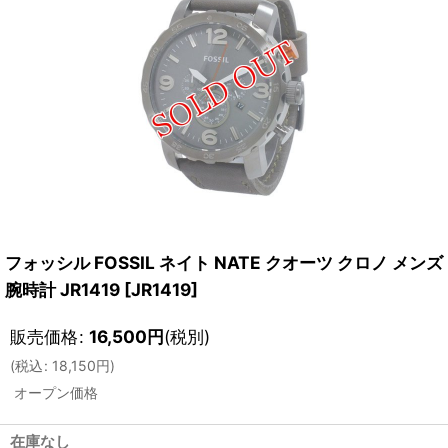
フォッシル FOSSIL ネイト NATE クオーツ クロノ メンズ
腕時計 JR1419
[
JR1419
]
販売価格
:
16,500
円
(税別)
(
税込
:
18,150
円
)
オープン価格
在庫なし