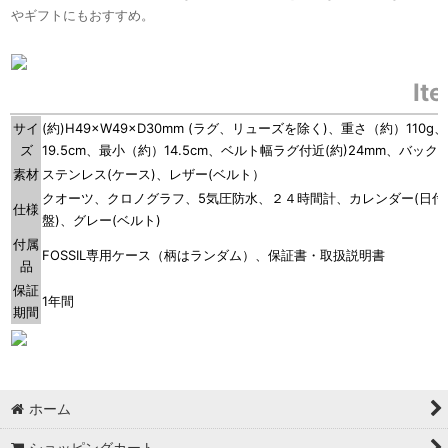
やギフトにもおすすめ。
It
サイ
(約)H49×W49×D30mm (ラグ、リューズを除く)、重さ（約）110
ズ
19.5cm、最小（約）14.5cm、ベルト幅ラグ付近(約)24mm、バックル
素材
ステンレス(ケース)、レザー(ベルト）
クオーツ、クロノグラフ、5気圧防水、２４時間計、カレンダー(日付
仕様
盤)、グレー(ベルト)
付属
FOSSIL専用ケース（柄はランダム）、保証書・取扱説明書
品
保証
1年間
期間
ホーム
ショッピングカート