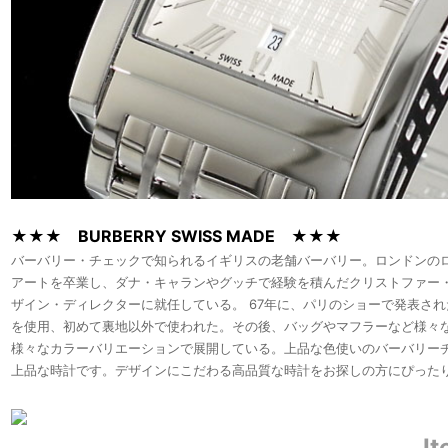
★★★ BURBERRY SWISS MADE ★★★
バーバリー・チェックで知られるイギリスの老舗バーバリー。ロンドンの
アートを卒業し、ダナ・キャランやグッチで経験を積んだクリストファー・
ザイン・ディレクターに就任している。 67年に、パリのショーで発表さ
を使用、初めて裏地以外で使われた。その後、バッグやマフラーなど様々
様々なカラーバリエーションで展開している。上品な色使いのバーバリー
上品な時計です。デザインにこだわる高品質な時計をお探しの方にぴった
It