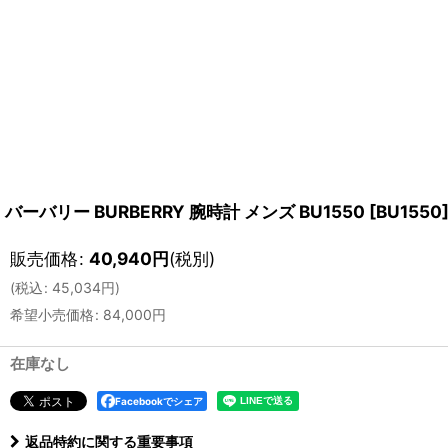
バーバリー BURBERRY 腕時計 メンズ BU1550
[
BU1550
販売価格
:
40,940
円
(税別)
(
税込
:
45,034
円
)
希望小売価格
:
84,000
円
在庫なし
Facebookでシェア
返品特約に関する重要事項