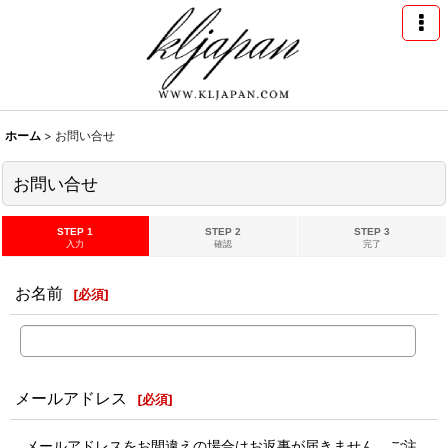
ホーム
>
お問い合せ
お問い合せ
STEP 1
STEP 2
STEP 3
入力
確認
完了
お名前
[
必須
]
メールアドレス
[
必須
]
メールアドレスをお間違えの場合はお返事が届きません。ご注