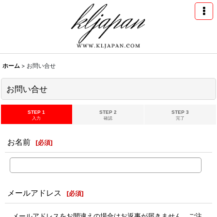
ホーム
>
お問い合せ
お問い合せ
STEP 1
STEP 2
STEP 3
入力
確認
完了
お名前
[
必須
]
メールアドレス
[
必須
]
メールアドレスをお間違えの場合はお返事が届きません。ご注