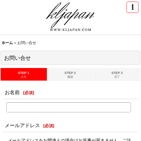
ホーム
>
お問い合せ
お問い合せ
STEP 1
STEP 2
STEP 3
入力
確認
完了
お名前
[
必須
]
メールアドレス
[
必須
]
メールアドレスをお間違えの場合はお返事が届きません。ご注