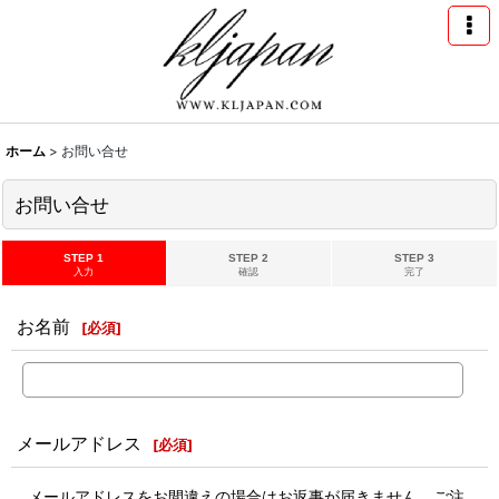
ホーム
>
お問い合せ
お問い合せ
STEP 1
STEP 2
STEP 3
入力
確認
完了
お名前
[
必須
]
メールアドレス
[
必須
]
メールアドレスをお間違えの場合はお返事が届きません。ご注